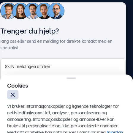
Kundeservice
Trenger du hjelp?
Om Beetronics
Ring oss eller send en melding for direkte kontakt med en
spesialist.
Beetronics
Cookies
Apotekergata 10, 0180 Oslo, Norge
4.8/5 vurdert av 5000+ bedrifter
Vi bruker informasjonskapsler og lignende teknologier for
Norsk
nettstedfunksjonalitet, analyser, personalisering og
annonsering. Informasjonskapsler og annonse-ID-er kan
Send
brukes til personaliserte og ikke-personaliserte annonser.
Med ditt samtykke kan data brukes i samsvar med
hvordan