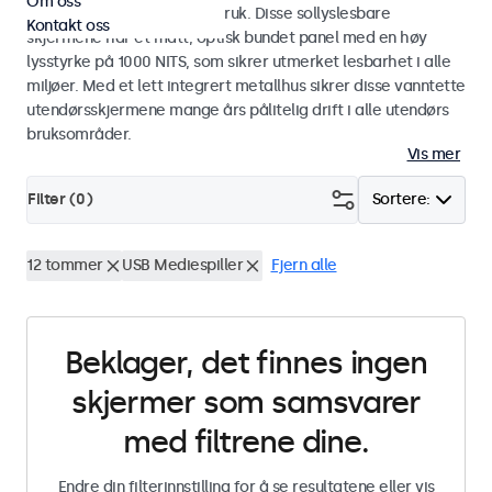
Om oss
industriell og kommersiell bruk. Disse sollyslesbare
Kontakt oss
skjermene har et matt, optisk bundet panel med en høy
lysstyrke på 1000 NITS, som sikrer utmerket lesbarhet i alle
miljøer. Med et lett integrert metallhus sikrer disse vanntette
utendørsskjermene mange års pålitelig drift i alle utendørs
bruksområder.
Vis mer
Filter (
0
)
Sortere:
12 tommer
USB Mediespiller
Fjern alle
Beklager, det finnes ingen
skjermer som samsvarer
med filtrene dine.
Endre din filterinnstilling for å se resultatene eller vis