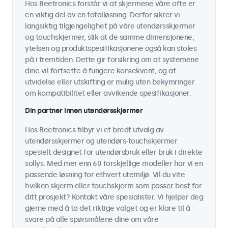
Hos Beetronics forstår vi at skjermene våre ofte er
en viktig del av en totalløsning. Derfor sikrer vi
langsiktig tilgjengelighet på våre utendørsskjermer
og touchskjermer, slik at de samme dimensjonene,
ytelsen og produktspesifikasjonene også kan stoles
på i fremtiden. Dette gir forsikring om at systemene
dine vil fortsette å fungere konsekvent, og at
utvidelse eller utskifting er mulig uten bekymringer
om kompatibilitet eller avvikende spesifikasjoner.
Din partner innen utendørsskjermer
Hos Beetronics tilbyr vi et bredt utvalg av
utendørsskjermer og utendørs-touchskjermer
spesielt designet for utendørsbruk eller bruk i direkte
sollys. Med mer enn 60 forskjellige modeller har vi en
passende løsning for ethvert utemiljø. Vil du vite
hvilken skjerm eller touchskjerm som passer best for
ditt prosjekt? Kontakt våre spesialister. Vi hjelper deg
gjerne med å ta det riktige valget og er klare til å
svare på alle spørsmålene dine om våre