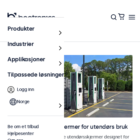
Produkter
Utendørs
Industrier
Applikasjoner
Tilpassede løsninger
Logg inn
Norge
Skjermer og touchskjermer for utendørs bruk
Be om et tilbud
Hjelpesenter
Utforsk våre værbestandige utendørsskjermer designet for