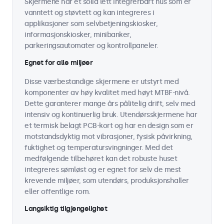
Skjermene har et solid lett integrerbart hus som er
vanntett og støvtett og kan integreres i
applikasjoner som selvbetjeningskiosker,
informasjonskiosker, minibanker,
parkeringsautomater og kontrollpaneler.
Egnet for alle miljøer
Disse værbestandige skjermene er utstyrt med
komponenter av høy kvalitet med høyt MTBF-nivå.
Dette garanterer mange års pålitelig drift, selv med
intensiv og kontinuerlig bruk. Utendørsskjermene har
et termisk belagt PCB-kort og har en design som er
motstandsdyktig mot vibrasjoner, fysisk påvirkning,
fuktighet og temperatursvingninger. Med det
medfølgende tilbehøret kan det robuste huset
integreres sømløst og er egnet for selv de mest
krevende miljøer, som utendørs, produksjonshaller
eller offentlige rom.
Langsiktig tilgjengelighet