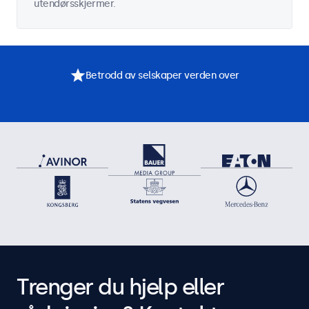
utendørsskjermer.
Betrodd av selskaper verden over
Trenger du hjelp eller