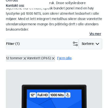
Om oss
industriell og kommersiell bruk. Disse sollyslesbare
Kontakt oss
skjermene har et matt, optisk bundet panel med en høy
lysstyrke på 1000 NITS, som sikrer utmerket lesbarhet i alle
miljøer. Med et lett integrert metallhus sikrer disse vanntette
utendørsskjermene mange års pålitelig drift i alle utendørs
bruksområder.
Vis mer
Filter (
1
)
Sortere:
12 tommer
Vanntett (IP65)
Fjern alle