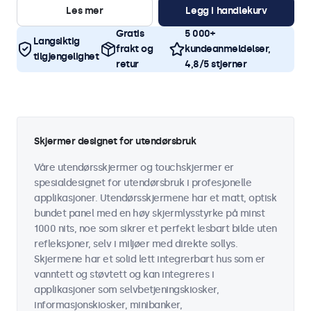
Les mer
Legg i handlekurv
Gratis
5 000+
Langsiktig
frakt og
kundeanmeldelser,
tilgjengelighet
retur
4,8/5 stjerner
Skjermer designet for utendørsbruk
Våre utendørsskjermer og touchskjermer er
spesialdesignet for utendørsbruk i profesjonelle
applikasjoner. Utendørsskjermene har et matt, optisk
bundet panel med en høy skjermlysstyrke på minst
1000 nits, noe som sikrer et perfekt lesbart bilde uten
refleksjoner, selv i miljøer med direkte sollys.
Skjermene har et solid lett integrerbart hus som er
vanntett og støvtett og kan integreres i
applikasjoner som selvbetjeningskiosker,
informasjonskiosker, minibanker,