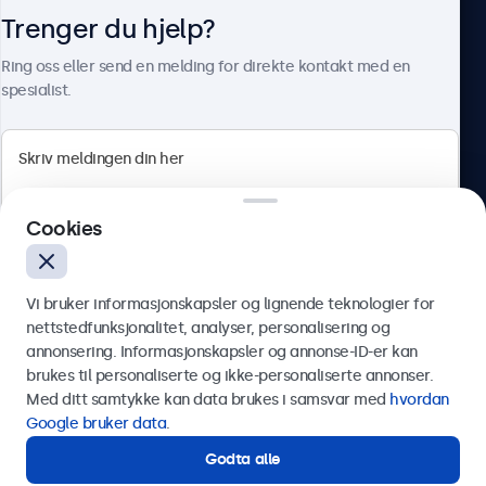
Trenger du hjelp?
Om Beetronics
Ring oss eller send en melding for direkte kontakt med en
spesialist.
Beetronics
Cookies
Apotekergata 10, 0180 Oslo, Norge
4.8/5 vurdert av 5000+ bedrifter
Vi bruker informasjonskapsler og lignende teknologier for
Norsk
nettstedfunksjonalitet, analyser, personalisering og
annonsering. Informasjonskapsler og annonse-ID-er kan
Send
brukes til personaliserte og ikke-personaliserte annonser.
Med ditt samtykke kan data brukes i samsvar med
hvordan
Eller ring oss på
75 98 75 98
Google bruker data
.
Godta alle
Trenger du hjelp?
Kontakt våre spesialister.