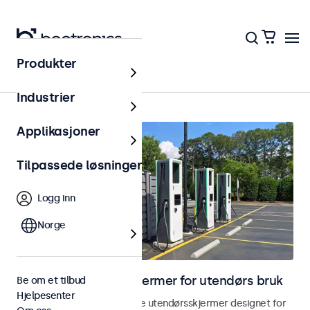
Produkter
Utendørs
Industrier
Applikasjoner
Tilpassede løsninger
Logg inn
Norge
Skjermer og touchskjermer for utendørs bruk
Be om et tilbud
Hjelpesenter
Utforsk våre værbestandige utendørsskjermer designet for