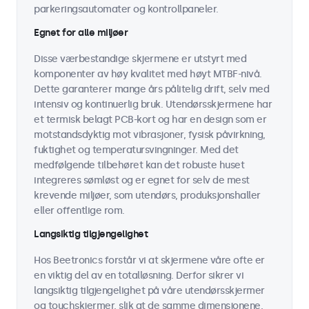
parkeringsautomater og kontrollpaneler.
Egnet for alle miljøer
Disse værbestandige skjermene er utstyrt med
komponenter av høy kvalitet med høyt MTBF-nivå.
Dette garanterer mange års pålitelig drift, selv med
intensiv og kontinuerlig bruk. Utendørsskjermene har
et termisk belagt PCB-kort og har en design som er
motstandsdyktig mot vibrasjoner, fysisk påvirkning,
fuktighet og temperatursvingninger. Med det
medfølgende tilbehøret kan det robuste huset
integreres sømløst og er egnet for selv de mest
krevende miljøer, som utendørs, produksjonshaller
eller offentlige rom.
Langsiktig tilgjengelighet
Hos Beetronics forstår vi at skjermene våre ofte er
en viktig del av en totalløsning. Derfor sikrer vi
langsiktig tilgjengelighet på våre utendørsskjermer
og touchskjermer, slik at de samme dimensjonene,