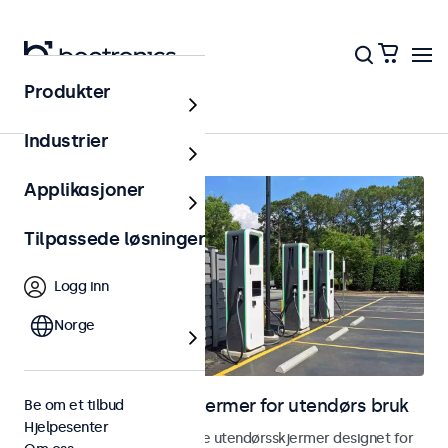
Produkter
Utendørs
Industrier
Applikasjoner
Tilpassede løsninger
Logg inn
Norge
Skjermer og touchskjermer for utendørs bruk
Be om et tilbud
Hjelpesenter
Utforsk våre værbestandige utendørsskjermer designet for