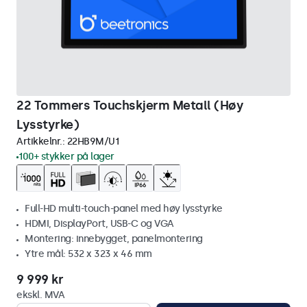
22 Tommers Touchskjerm Metall (Høy
Lysstyrke)
Artikkelnr.:
22HB9M/U1
100+ stykker på lager
Full-HD multi-touch-panel med høy lysstyrke
HDMI, DisplayPort, USB-C og VGA
Montering: innebygget, panelmontering
Ytre mål: 532 x 323 x 46 mm
9 999 kr
ekskl. MVA