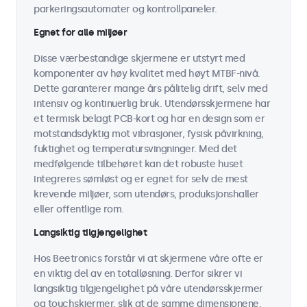
parkeringsautomater og kontrollpaneler.
Egnet for alle miljøer
Disse værbestandige skjermene er utstyrt med
komponenter av høy kvalitet med høyt MTBF-nivå.
Dette garanterer mange års pålitelig drift, selv med
intensiv og kontinuerlig bruk. Utendørsskjermene har
et termisk belagt PCB-kort og har en design som er
motstandsdyktig mot vibrasjoner, fysisk påvirkning,
fuktighet og temperatursvingninger. Med det
medfølgende tilbehøret kan det robuste huset
integreres sømløst og er egnet for selv de mest
krevende miljøer, som utendørs, produksjonshaller
eller offentlige rom.
Langsiktig tilgjengelighet
Hos Beetronics forstår vi at skjermene våre ofte er
en viktig del av en totalløsning. Derfor sikrer vi
langsiktig tilgjengelighet på våre utendørsskjermer
og touchskjermer, slik at de samme dimensjonene,