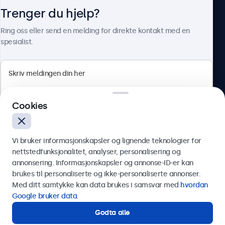
Trenger du hjelp?
Om Beetronics
Ring oss eller send en melding for direkte kontakt med en
spesialist.
Beetronics
Cookies
Apotekergata 10, 0180 Oslo, Norge
4.8/5 vurdert av 5000+ bedrifter
Vi bruker informasjonskapsler og lignende teknologier for
Norsk
nettstedfunksjonalitet, analyser, personalisering og
annonsering. Informasjonskapsler og annonse-ID-er kan
Send
brukes til personaliserte og ikke-personaliserte annonser.
Med ditt samtykke kan data brukes i samsvar med
hvordan
Eller ring oss på
75 98 75 98
Google bruker data
.
Godta alle
Trenger du hjelp?
Kontakt våre spesialister.