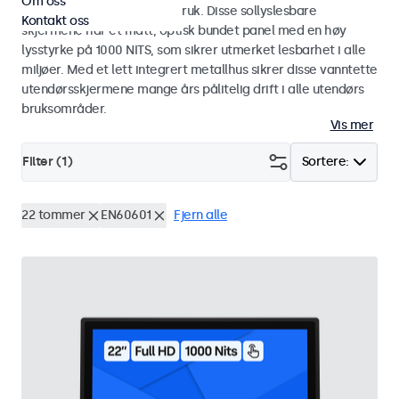
Om oss
industriell og kommersiell bruk. Disse sollyslesbare
Kontakt oss
skjermene har et matt, optisk bundet panel med en høy
lysstyrke på 1000 NITS, som sikrer utmerket lesbarhet i alle
miljøer. Med et lett integrert metallhus sikrer disse vanntette
utendørsskjermene mange års pålitelig drift i alle utendørs
bruksområder.
Vis mer
Filter (
1
)
Sortere:
22 tommer
EN60601
Fjern alle