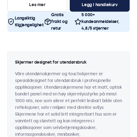
Les mer
Legg i handlekurv
Gratis
5 000+
Langsiktig
frakt og
kundeanmeldelser,
tilgjengelighet
retur
4,8/5 stjerner
Skjermer designet for utendørsbruk
Våre utendørsskjermer og touchskjermer er
spesialdesignet for utendørsbruk i profesjonelle
applikasjoner. Utendørsskjermene har et matt, optisk
bundet panel med en høy skjermlysstyrke på minst
1000 nits, noe som sikrer et perfekt lesbart bilde uten
refleksjoner, selv i miljøer med direkte sollys.
Skjermene har et solid lett integrerbart hus som er
vanntett og støvtett og kan integreres i
applikasjoner som selvbetjeningskiosker,
informasjonskiosker, minibanker,