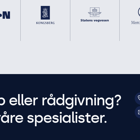
p eller rådgivning?
åre spesialister.