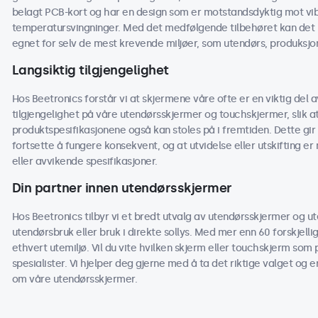
belagt PCB-kort og har en design som er motstandsdyktig mot vibra
temperatursvingninger. Med det medfølgende tilbehøret kan det 
egnet for selv de mest krevende miljøer, som utendørs, produksjon
Langsiktig tilgjengelighet
Hos Beetronics forstår vi at skjermene våre ofte er en viktig del av
tilgjengelighet på våre utendørsskjermer og touchskjermer, slik
produktspesifikasjonene også kan stoles på i fremtiden. Dette gir 
fortsette å fungere konsekvent, og at utvidelse eller utskifting e
eller avvikende spesifikasjoner.
Din partner innen utendørsskjermer
Hos Beetronics tilbyr vi et bredt utvalg av utendørsskjermer og u
utendørsbruk eller bruk i direkte sollys. Med mer enn 60 forskjelli
ethvert utemiljø. Vil du vite hvilken skjerm eller touchskjerm som 
spesialister. Vi hjelper deg gjerne med å ta det riktige valget og e
om våre utendørsskjermer.