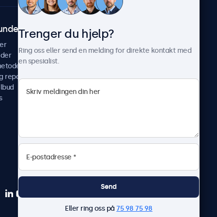
undeservice
Om Beetronics
Trenger du hjelp?
er
Casestudier
Ring oss eller send en melding for direkte kontakt med
ider
Nyheter & oppdateringer
en spesialist.
metoder
Om oss
g reparer
Jobb med oss
ilbud
Betingelser og vilkår
s
Personvernerklæring
Send
Eller ring oss på
75 98 75 98