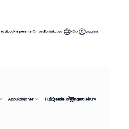
et tilbud
Hjelpesenter
Om oss
Kontakt oss
NO
Logg inn
Applikasjoner
Tilpassede løsninger
Søk
Handlekurv