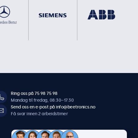
Ring oss på 75 98 75 98
Mandag til fredag, 08:30–17:30
Send oss en e-post på info@beetronics.no
Få svar innen 2 arbeidstimer