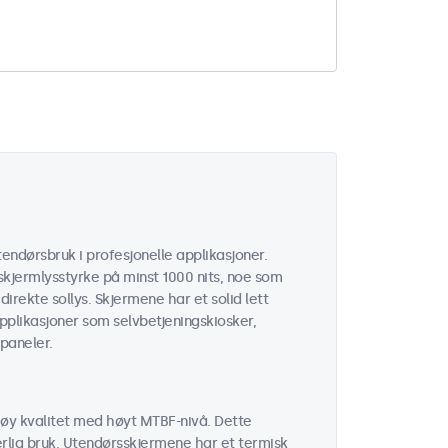
endørsbruk i profesjonelle applikasjoner.
kjermlysstyrke på minst 1000 nits, noe som
 direkte sollys. Skjermene har et solid lett
applikasjoner som selvbetjeningskiosker,
paneler.
øy kvalitet med høyt MTBF-nivå. Dette
erlig bruk. Utendørsskjermene har et termisk