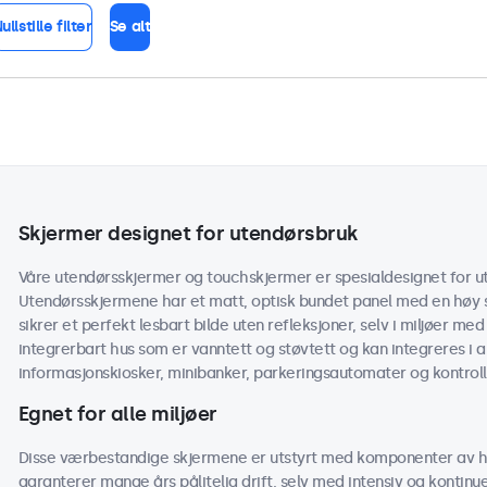
ullstille filter
Se alt
Skjermer designet for utendørsbruk
Våre utendørsskjermer og touchskjermer er spesialdesignet for ut
Utendørsskjermene har et matt, optisk bundet panel med en høy s
sikrer et perfekt lesbart bilde uten refleksjoner, selv i miljøer med
integrerbart hus som er vanntett og støvtett og kan integreres i 
informasjonskiosker, minibanker, parkeringsautomater og kontroll
Egnet for alle miljøer
Disse værbestandige skjermene er utstyrt med komponenter av h
garanterer mange års pålitelig drift, selv med intensiv og kontinu