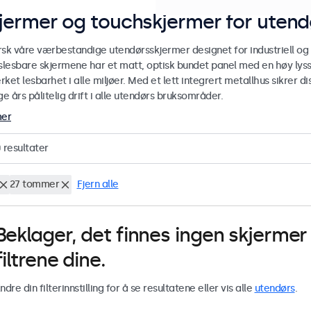
jermer og touchskjermer for utend
rsk våre værbestandige utendørsskjermer designet for industriell og
yslesbare skjermene har et matt, optisk bundet panel med en høy lyss
ket lesbarhet i alle miljøer. Med et lett integrert metallhus sikrer
 års pålitelig drift i alle utendørs bruksområder.
mer
0
resultater
27 tommer
Fjern alle
Beklager, det finnes ingen skjerm
filtrene dine.
ndre din filterinnstilling for å se resultatene eller vis alle
utendørs
.