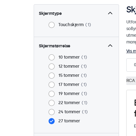
Sk
Skjermtype
Utfo
Touchskjerm
1
soll
utmer
mange
Skjermstørrelse
Vis 
10 tommer
1
12 tommer
1
15 tommer
1
RCA
17 tommer
1
19 tommer
1
22 tommer
1
24 tommer
1
27 tommer
E