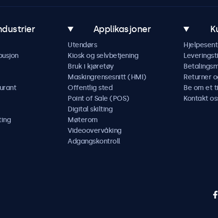
ndustrier
Applikasjoner
K
Utendørs
Hjelpesent
busjon
Kiosk og selvbetjening
Leveringst
Bruk i kjøretøy
Betalings
Maskingrensesnitt (HMI)
Returner o
urant
Offentlig sted
Be om et t
Point of Sale (POS)
Kontakt os
Digital skilting
ting
Møterom
Videoovervåking
Adgangskontroll