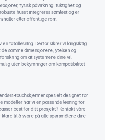
sjoner, fysisk påvirkning, fuktighet og
robuste huset integreres sømløst og er
shaller eller offentlige rom.
 en totalløsning. Derfor sikrer vi langsiktig
 at de samme dimensjonene, ytelsen og
forsikring om at systemene dine vil
r mulig uten bekymringer om kompatibilitet
tendørs-touchskjermer spesielt designet for
ge modeller har vi en passende løsning for
passer best for ditt prosjekt? Kontakt våre
r klare til å svare på alle spørsmålene dine