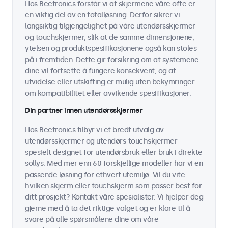
Hos Beetronics forstår vi at skjermene våre ofte er
en viktig del av en totalløsning. Derfor sikrer vi
langsiktig tilgjengelighet på våre utendørsskjermer
og touchskjermer, slik at de samme dimensjonene,
ytelsen og produktspesifikasjonene også kan stoles
på i fremtiden. Dette gir forsikring om at systemene
dine vil fortsette å fungere konsekvent, og at
utvidelse eller utskifting er mulig uten bekymringer
om kompatibilitet eller avvikende spesifikasjoner.
Din partner innen utendørsskjermer
Hos Beetronics tilbyr vi et bredt utvalg av
utendørsskjermer og utendørs-touchskjermer
spesielt designet for utendørsbruk eller bruk i direkte
sollys. Med mer enn 60 forskjellige modeller har vi en
passende løsning for ethvert utemiljø. Vil du vite
hvilken skjerm eller touchskjerm som passer best for
ditt prosjekt? Kontakt våre spesialister. Vi hjelper deg
gjerne med å ta det riktige valget og er klare til å
svare på alle spørsmålene dine om våre