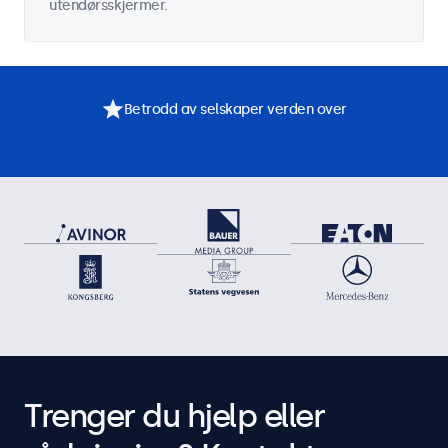
utendørsskjermer.
Betrodd av selskaper verden over
Trenger du hjelp eller