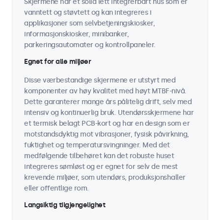
Skjermene har et solid lett integrerbart hus som er
vanntett og støvtett og kan integreres i
applikasjoner som selvbetjeningskiosker,
informasjonskiosker, minibanker,
parkeringsautomater og kontrollpaneler.
Egnet for alle miljøer
Disse værbestandige skjermene er utstyrt med
komponenter av høy kvalitet med høyt MTBF-nivå.
Dette garanterer mange års pålitelig drift, selv med
intensiv og kontinuerlig bruk. Utendørsskjermene har
et termisk belagt PCB-kort og har en design som er
motstandsdyktig mot vibrasjoner, fysisk påvirkning,
fuktighet og temperatursvingninger. Med det
medfølgende tilbehøret kan det robuste huset
integreres sømløst og er egnet for selv de mest
krevende miljøer, som utendørs, produksjonshaller
eller offentlige rom.
Langsiktig tilgjengelighet