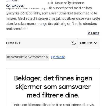
Om oss
industriell og kommersiell bruk. Disse sollyslesbare
Kontakt oss
skjermene har et matt, optisk bundet panel med en høy
lysstyrke på 1000 NITS, som sikrer utmerket lesbarhet i alle
miljøer. Med et lett integrert metallhus sikrer disse vanntette
utendørsskjermene mange års pålitelig drift i alle utendørs
bruksområder.
Vis mer
Filter (
0
)
Sortere:
DisplayPort
32 tommer
Fjern alle
Beklager, det finnes ingen
skjermer som samsvarer
med filtrene dine.
Endre din filterinnstilling for å se resultatene eller vis