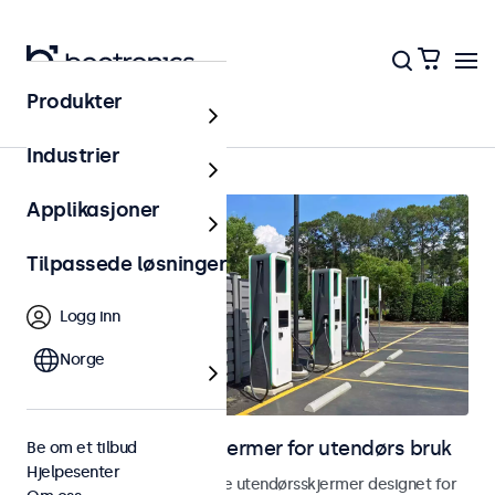
Produkter
Hjem
Industrier
Applikasjoner
Tilpassede løsninger
Logg inn
Norge
Skjermer og touchskjermer for utendørs bruk
Be om et tilbud
Hjelpesenter
Utforsk våre værbestandige utendørsskjermer designet for