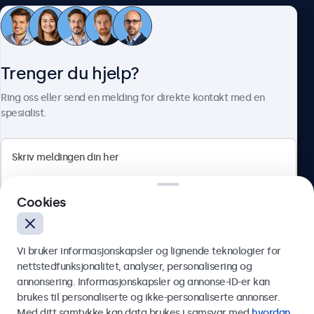
Kundeservice
Trenger du hjelp?
Om Beetronics
Ring oss eller send en melding for direkte kontakt med en
spesialist.
Beetronics
Cookies
Apotekergata 10, 0180 Oslo, Norge
4.8/5 vurdert av 5000+ bedrifter
Vi bruker informasjonskapsler og lignende teknologier for
Norsk
nettstedfunksjonalitet, analyser, personalisering og
annonsering. Informasjonskapsler og annonse-ID-er kan
Send
brukes til personaliserte og ikke-personaliserte annonser.
Med ditt samtykke kan data brukes i samsvar med
hvordan