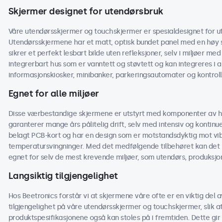
Skjermer designet for utendørsbruk
Våre utendørsskjermer og touchskjermer er spesialdesignet for ut
Utendørsskjermene har et matt, optisk bundet panel med en høy s
sikrer et perfekt lesbart bilde uten refleksjoner, selv i miljøer med
integrerbart hus som er vanntett og støvtett og kan integreres i 
informasjonskiosker, minibanker, parkeringsautomater og kontroll
Egnet for alle miljøer
Disse værbestandige skjermene er utstyrt med komponenter av h
garanterer mange års pålitelig drift, selv med intensiv og kontinu
belagt PCB-kort og har en design som er motstandsdyktig mot vibra
temperatursvingninger. Med det medfølgende tilbehøret kan det 
egnet for selv de mest krevende miljøer, som utendørs, produksjon
Langsiktig tilgjengelighet
Hos Beetronics forstår vi at skjermene våre ofte er en viktig del av
tilgjengelighet på våre utendørsskjermer og touchskjermer, slik
produktspesifikasjonene også kan stoles på i fremtiden. Dette gir 