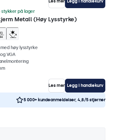
Les mer
Legg i handlekurv
 stykker på lager
erm Metall (Høy Lysstyrke)
 med høy lysstyrke
 og VGA
anelmontering
 mm
Les mer
Legg i handlekurv
5 000+ kundeanmeldelser, 4,8/5 stjerner