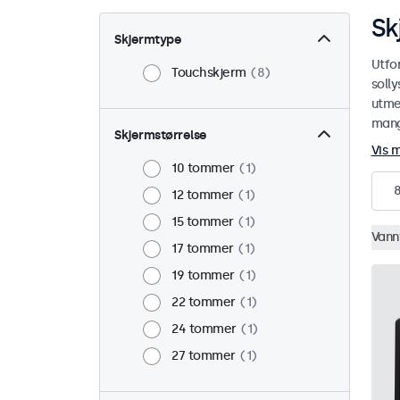
Sk
Skjermtype
Utfo
Touchskjerm
8
soll
utmer
mange
Skjermstørrelse
Vis 
10 tommer
1
12 tommer
1
15 tommer
1
Vann
17 tommer
1
19 tommer
1
22 tommer
1
24 tommer
1
27 tommer
1