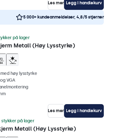
Les mer
Legg i handlekurv
5 000+ kundeanmeldelser, 4,8/5 stjerner
tykker på lager
erm Metall (Høy Lysstyrke)
 med høy lysstyrke
 og VGA
anelmontering
 mm
Les mer
Legg i handlekurv
 stykker på lager
erm Metall (Høy Lysstyrke)