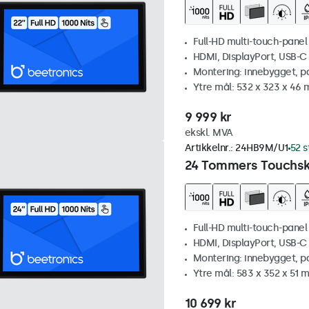
Full-HD multi-touch-panel
HDMI, DisplayPort, USB-C
Montering: innebygget, p
Ytre mål: 532 x 323 x 46
9 999 kr
ekskl. MVA
Artikkelnr.:
24HB9M/U1
52 s
24 Tommers Touchskj
Full-HD multi-touch-panel
HDMI, DisplayPort, USB-C
Montering: innebygget, p
Ytre mål: 583 x 352 x 51 
10 699 kr