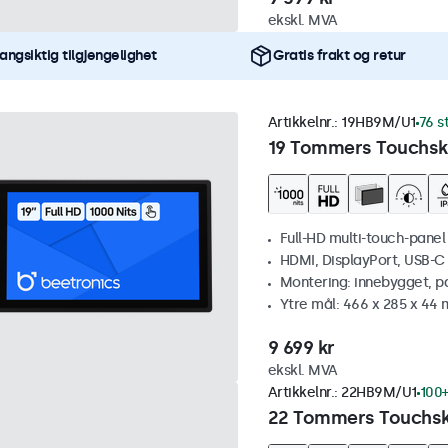
ekskl. MVA
angsiktig tilgjengelighet
Gratis frakt og retur
Artikkelnr.:
19HB9M/U1
76 s
19 Tommers Touchskj
Full-HD multi-touch-panel
HDMI, DisplayPort, USB-C
Montering: innebygget, p
Ytre mål: 466 x 285 x 44
9 699 kr
ekskl. MVA
Artikkelnr.:
22HB9M/U1
100+
22 Tommers Touchskj