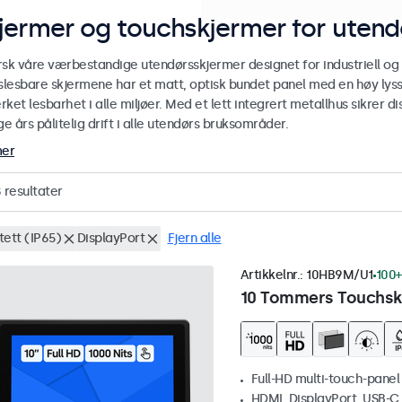
jermer og touchskjermer for utend
rsk våre værbestandige utendørsskjermer designet for industriell og
yslesbare skjermene har et matt, optisk bundet panel med en høy lyss
ket lesbarhet i alle miljøer. Med et lett integrert metallhus sikrer
 års pålitelig drift i alle utendørs bruksområder.
mer
8
resultater
tett (IP65)
DisplayPort
Fjern alle
Artikkelnr.:
10HB9M/U1
100+
10 Tommers Touchskj
Full-HD multi-touch-panel
HDMI, DisplayPort, USB-C