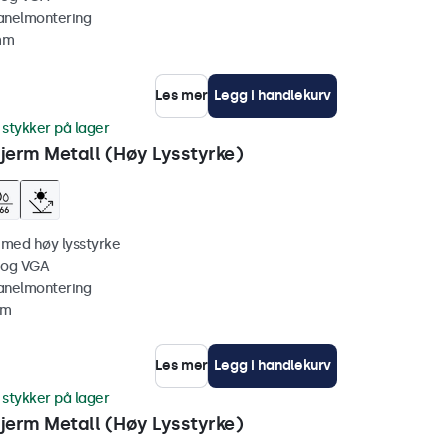
anelmontering
 mm
Les mer
Legg i handlekurv
 stykker på lager
erm Metall (Høy Lysstyrke)
 med høy lysstyrke
 og VGA
anelmontering
mm
Les mer
Legg i handlekurv
 stykker på lager
erm Metall (Høy Lysstyrke)