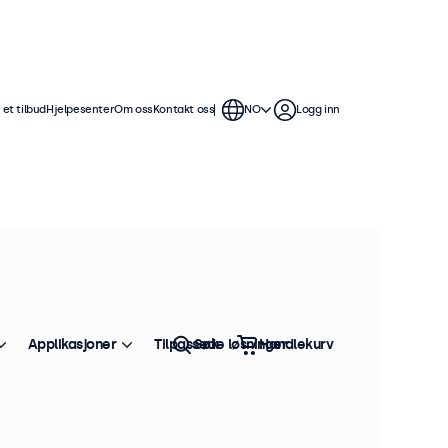
et tilbud
Hjelpesenter
Om oss
Kontakt oss
NO
Logg inn
Applikasjoner
Tilpassede løsninger
Søk
Handlekurv