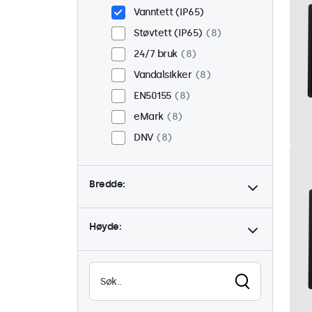
Vanntett (IP65)
Støvtett (IP65)
8
24/7 bruk
8
Vandalsikker
8
EN50155
8
eMark
8
DNV
8
Bredde:
Høyde: