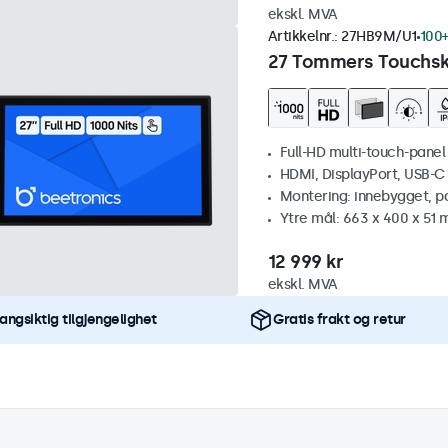
ekskl. MVA
Artikkelnr.:
27HB9M/U1
100+
27 Tommers Touchskj
Full-HD multi-touch-panel
HDMI, DisplayPort, USB-C
Montering: innebygget, p
Ytre mål: 663 x 400 x 51
12 999 kr
ekskl. MVA
angsiktig tilgjengelighet
Gratis frakt og retur