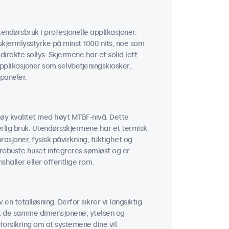
endørsbruk i profesjonelle applikasjoner.
kjermlysstyrke på minst 1000 nits, noe som
 direkte sollys. Skjermene har et solid lett
applikasjoner som selvbetjeningskiosker,
paneler.
øy kvalitet med høyt MTBF-nivå. Dette
erlig bruk. Utendørsskjermene har et termisk
sjoner, fysisk påvirkning, fuktighet og
robuste huset integreres sømløst og er
shaller eller offentlige rom.
 en totalløsning. Derfor sikrer vi langsiktig
 at de samme dimensjonene, ytelsen og
forsikring om at systemene dine vil