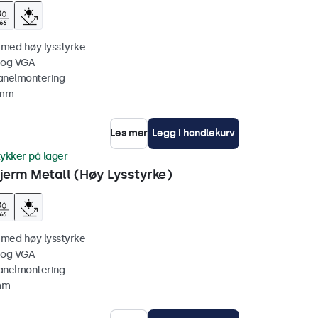
 med høy lysstyrke
 og VGA
anelmontering
 mm
Les mer
Legg i handlekurv
tykker på lager
erm Metall (Høy Lysstyrke)
 med høy lysstyrke
 og VGA
anelmontering
 mm