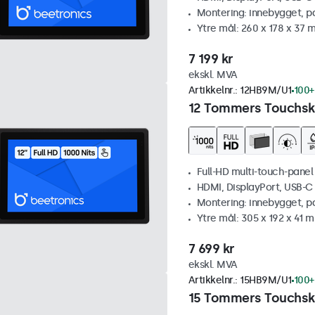
Montering: innebygget, p
Ytre mål: 260 x 178 x 37
7 199 kr
ekskl. MVA
Artikkelnr.:
12HB9M/U1
100+
12 Tommers Touchskj
Full-HD multi-touch-panel
HDMI, DisplayPort, USB-C
Montering: innebygget, p
Ytre mål: 305 x 192 x 41 
7 699 kr
ekskl. MVA
Artikkelnr.:
15HB9M/U1
100+
15 Tommers Touchskj