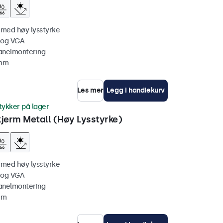
 med høy lysstyrke
 og VGA
anelmontering
 mm
Les mer
Legg i handlekurv
tykker på lager
erm Metall (Høy Lysstyrke)
 med høy lysstyrke
 og VGA
anelmontering
mm