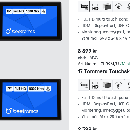
Full-HD multi-touch-panel
HDMI, DisplayPort, USB-C
Montering: innebygget, p
Ytre mål: 398 x 248 x 44
8 899 kr
ekskl. MVA
Artikkelnr.:
17HB9M/U1
76 s
17 Tommers Touchskj
Full-HD multi-touch-panel
HDMI, DisplayPort, USB-C
Montering: innebygget, p
Ytre mål: 417 x 280 x 44
9 399 kr