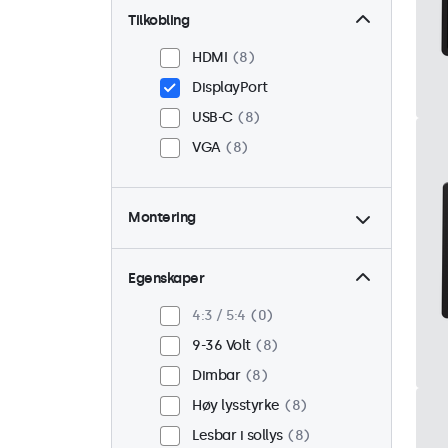
Tilkobling
HDMI
8
DisplayPort
USB-C
8
VGA
8
Montering
Panel montert
8
Innebygd
8
Egenskaper
VESA 75 x 75
3
4:3 / 5:4
0
VESA 100 x 100
5
9-36 Volt
8
Dimbar
8
Høy lysstyrke
8
Lesbar i sollys
8