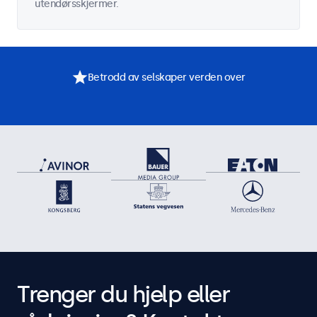
utendørsskjermer.
Betrodd av selskaper verden over
Trenger du hjelp eller