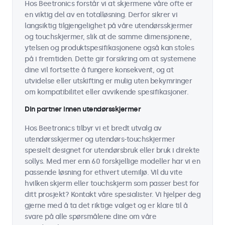
Hos Beetronics forstår vi at skjermene våre ofte er
en viktig del av en totalløsning. Derfor sikrer vi
langsiktig tilgjengelighet på våre utendørsskjermer
og touchskjermer, slik at de samme dimensjonene,
ytelsen og produktspesifikasjonene også kan stoles
på i fremtiden. Dette gir forsikring om at systemene
dine vil fortsette å fungere konsekvent, og at
utvidelse eller utskifting er mulig uten bekymringer
om kompatibilitet eller avvikende spesifikasjoner.
Din partner innen utendørsskjermer
Hos Beetronics tilbyr vi et bredt utvalg av
utendørsskjermer og utendørs-touchskjermer
spesielt designet for utendørsbruk eller bruk i direkte
sollys. Med mer enn 60 forskjellige modeller har vi en
passende løsning for ethvert utemiljø. Vil du vite
hvilken skjerm eller touchskjerm som passer best for
ditt prosjekt? Kontakt våre spesialister. Vi hjelper deg
gjerne med å ta det riktige valget og er klare til å
svare på alle spørsmålene dine om våre