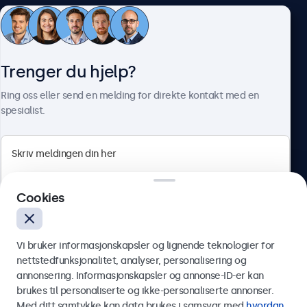
Kundeservice
Trenger du hjelp?
Om Beetronics
Ring oss eller send en melding for direkte kontakt med en
spesialist.
Beetronics
Cookies
Apotekergata 10, 0180 Oslo, Norge
4.8/5 vurdert av 5000+ bedrifter
Vi bruker informasjonskapsler og lignende teknologier for
Norsk
nettstedfunksjonalitet, analyser, personalisering og
annonsering. Informasjonskapsler og annonse-ID-er kan
Send
brukes til personaliserte og ikke-personaliserte annonser.
Med ditt samtykke kan data brukes i samsvar med
hvordan