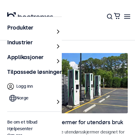
Produkter
Utendørs
Industrier
Applikasjoner
Tilpassede løsninger
Logg inn
Norge
Skjermer og touchskjermer for utendørs bruk
Be om et tilbud
Hjelpesenter
Utforsk våre værbestandige utendørsskjermer designet for