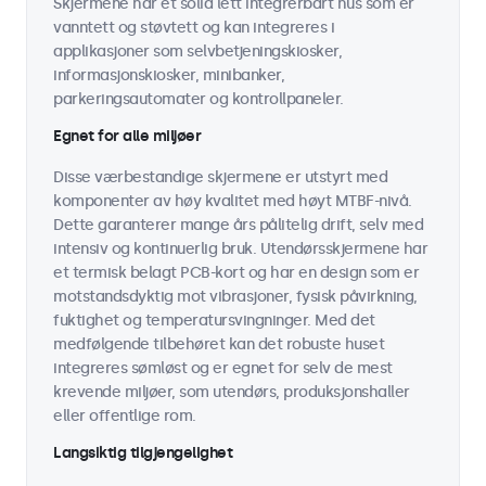
Skjermene har et solid lett integrerbart hus som er
vanntett og støvtett og kan integreres i
applikasjoner som selvbetjeningskiosker,
informasjonskiosker, minibanker,
parkeringsautomater og kontrollpaneler.
Egnet for alle miljøer
Disse værbestandige skjermene er utstyrt med
komponenter av høy kvalitet med høyt MTBF-nivå.
Dette garanterer mange års pålitelig drift, selv med
intensiv og kontinuerlig bruk. Utendørsskjermene har
et termisk belagt PCB-kort og har en design som er
motstandsdyktig mot vibrasjoner, fysisk påvirkning,
fuktighet og temperatursvingninger. Med det
medfølgende tilbehøret kan det robuste huset
integreres sømløst og er egnet for selv de mest
krevende miljøer, som utendørs, produksjonshaller
eller offentlige rom.
Langsiktig tilgjengelighet