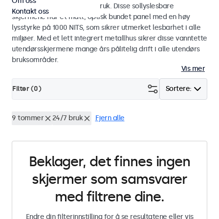
Om oss
industriell og kommersiell bruk. Disse sollyslesbare
Kontakt oss
skjermene har et matt, optisk bundet panel med en høy
lysstyrke på 1000 NITS, som sikrer utmerket lesbarhet i alle
miljøer. Med et lett integrert metallhus sikrer disse vanntette
utendørsskjermene mange års pålitelig drift i alle utendørs
bruksområder.
Vis mer
Filter (
0
)
Sortere:
9 tommer
24/7 bruk
Fjern alle
Beklager, det finnes ingen
skjermer som samsvarer
med filtrene dine.
Endre din filterinnstilling for å se resultatene eller vis