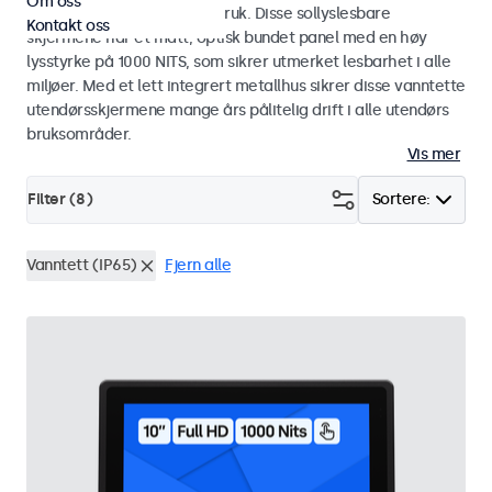
Om oss
industriell og kommersiell bruk. Disse sollyslesbare
Kontakt oss
skjermene har et matt, optisk bundet panel med en høy
lysstyrke på 1000 NITS, som sikrer utmerket lesbarhet i alle
miljøer. Med et lett integrert metallhus sikrer disse vanntette
utendørsskjermene mange års pålitelig drift i alle utendørs
bruksområder.
Vis mer
Filter (
8
)
Sortere:
Vanntett (IP65)
Fjern alle