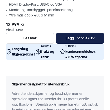
HDMI, DisplayPort, USB-C og VGA
Montering: innebygget, panelmontering
Ytre mål: 663 x 400 x 51 mm
12 999 kr
ekskl. MVA
Les mer
Legg i handlekurv
Gratis
5 000+
Langsiktig
frakt og
kundeanmeldelser,
tilgjengelighet
retur
4,8/5 stjerner
Skjermer designet for utendørsbruk
Våre utendørsskjermer og touchskjermer er
spesialdesignet for utendørsbruk i profesjonelle
applikasjoner. Utendørsskjermene har et matt, optisk
bundet panel med en høy skjermlysstyrke på minst