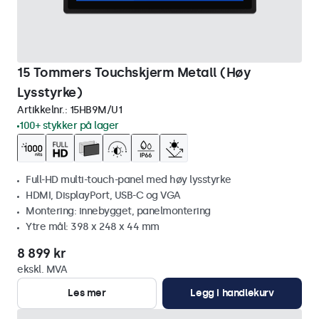
15 Tommers Touchskjerm Metall (Høy
Lysstyrke)
Artikkelnr.:
15HB9M/U1
100+ stykker på lager
Full-HD multi-touch-panel med høy lysstyrke
HDMI, DisplayPort, USB-C og VGA
Montering: innebygget, panelmontering
Ytre mål: 398 x 248 x 44 mm
8 899 kr
ekskl. MVA
Les mer
Legg i handlekurv