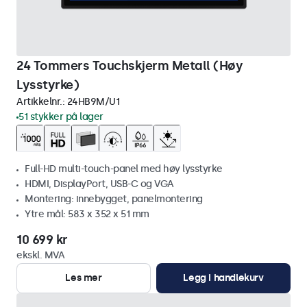
24 Tommers Touchskjerm Metall (Høy
Lysstyrke)
Artikkelnr.:
24HB9M/U1
51 stykker på lager
Full-HD multi-touch-panel med høy lysstyrke
HDMI, DisplayPort, USB-C og VGA
Montering: innebygget, panelmontering
Ytre mål: 583 x 352 x 51 mm
10 699 kr
ekskl. MVA
Les mer
Legg i handlekurv