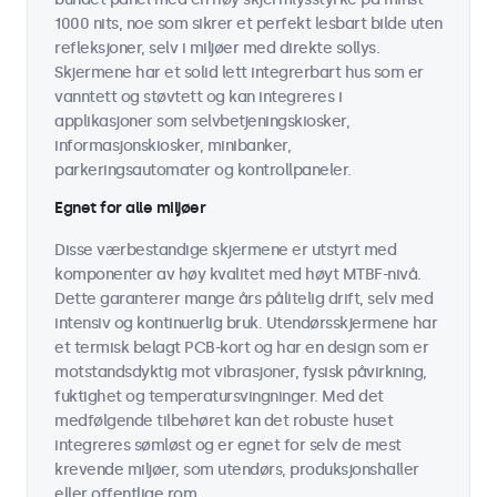
1000 nits, noe som sikrer et perfekt lesbart bilde uten
refleksjoner, selv i miljøer med direkte sollys.
Skjermene har et solid lett integrerbart hus som er
vanntett og støvtett og kan integreres i
applikasjoner som selvbetjeningskiosker,
informasjonskiosker, minibanker,
parkeringsautomater og kontrollpaneler.
Egnet for alle miljøer
Disse værbestandige skjermene er utstyrt med
komponenter av høy kvalitet med høyt MTBF-nivå.
Dette garanterer mange års pålitelig drift, selv med
intensiv og kontinuerlig bruk. Utendørsskjermene har
et termisk belagt PCB-kort og har en design som er
motstandsdyktig mot vibrasjoner, fysisk påvirkning,
fuktighet og temperatursvingninger. Med det
medfølgende tilbehøret kan det robuste huset
integreres sømløst og er egnet for selv de mest
krevende miljøer, som utendørs, produksjonshaller
eller offentlige rom.