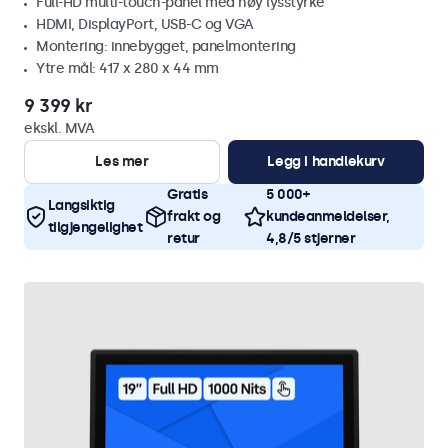
Full-HD multi-touch-panel med høy lysstyrke
HDMI, DisplayPort, USB-C og VGA
Montering: innebygget, panelmontering
Ytre mål: 417 x 280 x 44 mm
9 399 kr
ekskl. MVA
Les mer
Legg i handlekurv
Gratis
5 000+
Langsiktig
frakt og
kundeanmeldelser,
tilgjengelighet
retur
4,8/5 stjerner