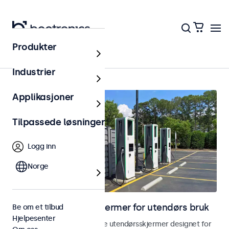
Produkter
Hjem
Industrier
Applikasjoner
Tilpassede løsninger
Logg inn
Norge
Skjermer og touchskjermer for utendørs bruk
Be om et tilbud
Hjelpesenter
Utforsk våre værbestandige utendørsskjermer designet for