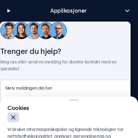
Applikasjoner
Kundeservice
Trenger du hjelp?
Om Beetronics
Ring oss eller send en melding for direkte kontakt med en
spesialist.
Beetronics
Cookies
Apotekergata 10, 0180 Oslo, Norge
4.8/5 vurdert av 5000+ bedrifter
Vi bruker informasjonskapsler og lignende teknologier for
Norsk
nettstedfunksjonalitet, analyser, personalisering og