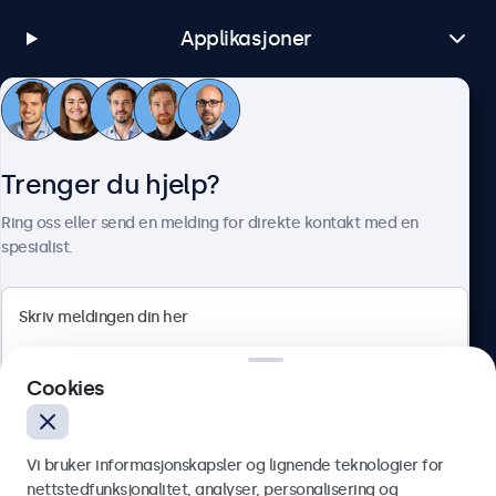
Applikasjoner
Kundeservice
Trenger du hjelp?
Om Beetronics
Ring oss eller send en melding for direkte kontakt med en
spesialist.
Beetronics
Cookies
Apotekergata 10, 0180 Oslo, Norge
4.8/5 vurdert av 5000+ bedrifter
Vi bruker informasjonskapsler og lignende teknologier for
Norsk
nettstedfunksjonalitet, analyser, personalisering og