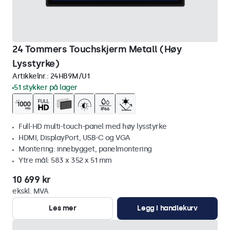
24 Tommers Touchskjerm Metall (Høy
Lysstyrke)
Artikkelnr.:
24HB9M/U1
51 stykker på lager
Full-HD multi-touch-panel med høy lysstyrke
HDMI, DisplayPort, USB-C og VGA
Montering: innebygget, panelmontering
Ytre mål: 583 x 352 x 51 mm
10 699 kr
ekskl. MVA
Les mer
Legg i handlekurv