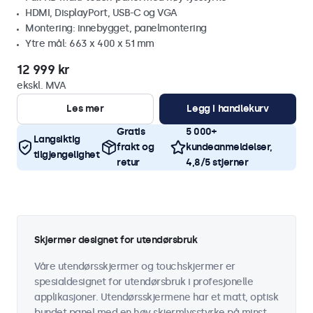
HDMI, DisplayPort, USB-C og VGA
Montering: innebygget, panelmontering
Ytre mål: 663 x 400 x 51 mm
12 999 kr
ekskl. MVA
Les mer
Legg i handlekurv
Gratis
5 000+
Langsiktig
frakt og
kundeanmeldelser,
tilgjengelighet
retur
4,8/5 stjerner
Skjermer designet for utendørsbruk
Våre utendørsskjermer og touchskjermer er
spesialdesignet for utendørsbruk i profesjonelle
applikasjoner. Utendørsskjermene har et matt, optisk
bundet panel med en høy skjermlysstyrke på minst