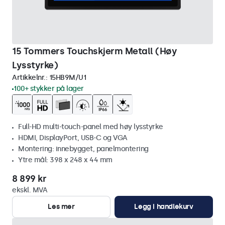
15 Tommers Touchskjerm Metall (Høy
Lysstyrke)
Artikkelnr.:
15HB9M/U1
100+ stykker på lager
Full-HD multi-touch-panel med høy lysstyrke
HDMI, DisplayPort, USB-C og VGA
Montering: innebygget, panelmontering
Ytre mål: 398 x 248 x 44 mm
8 899 kr
ekskl. MVA
Les mer
Legg i handlekurv