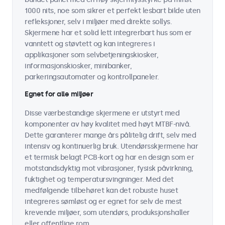
1000 nits, noe som sikrer et perfekt lesbart bilde uten
refleksjoner, selv i miljøer med direkte sollys.
Skjermene har et solid lett integrerbart hus som er
vanntett og støvtett og kan integreres i
applikasjoner som selvbetjeningskiosker,
informasjonskiosker, minibanker,
parkeringsautomater og kontrollpaneler.
Egnet for alle miljøer
Disse værbestandige skjermene er utstyrt med
komponenter av høy kvalitet med høyt MTBF-nivå.
Dette garanterer mange års pålitelig drift, selv med
intensiv og kontinuerlig bruk. Utendørsskjermene har
et termisk belagt PCB-kort og har en design som er
motstandsdyktig mot vibrasjoner, fysisk påvirkning,
fuktighet og temperatursvingninger. Med det
medfølgende tilbehøret kan det robuste huset
integreres sømløst og er egnet for selv de mest
krevende miljøer, som utendørs, produksjonshaller
eller offentlige rom.