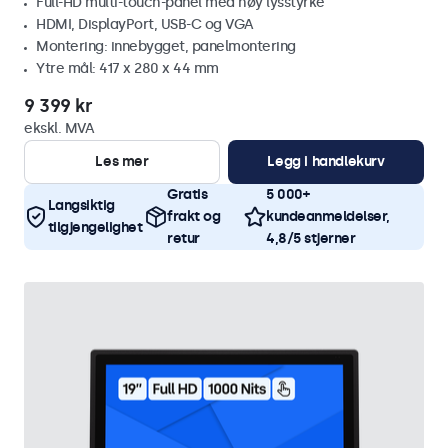
Full-HD multi-touch-panel med høy lysstyrke
HDMI, DisplayPort, USB-C og VGA
Montering: innebygget, panelmontering
Ytre mål: 417 x 280 x 44 mm
9 399 kr
ekskl. MVA
Les mer
Legg i handlekurv
Gratis
5 000+
Langsiktig
frakt og
kundeanmeldelser,
tilgjengelighet
retur
4,8/5 stjerner