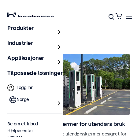
Produkter
Hjem
Industrier
Applikasjoner
Tilpassede løsninger
Logg inn
Norge
Skjermer og touchskjermer for utendørs bruk
Be om et tilbud
Hjelpesenter
Utforsk våre værbestandige utendørsskjermer designet for