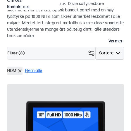
Om oss
industriell og kommersiell bruk. Disse sollyslesbare
Kontakt oss
skjermene har et matt, optisk bundet panel med en høy
lysstyrke på 1000 NITS, som sikrer utmerket lesbarhet i alle
miljøer. Med et lett integrert metallhus sikrer disse vanntette
utendørsskjermene mange års pålitelig drift i alle utendørs
bruksområder.
Vis mer
Filter (
8
)
Sortere:
HDMI
Fjern alle