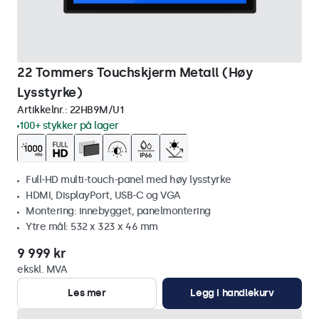
22 Tommers Touchskjerm Metall (Høy
Lysstyrke)
Artikkelnr.:
22HB9M/U1
100+ stykker på lager
Full-HD multi-touch-panel med høy lysstyrke
HDMI, DisplayPort, USB-C og VGA
Montering: innebygget, panelmontering
Ytre mål: 532 x 323 x 46 mm
9 999 kr
ekskl. MVA
Les mer
Legg i handlekurv