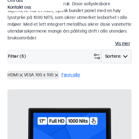
Om oss
industriell og kommersiell bruk. Disse sollyslesbare
Kontakt oss
skjermene har et matt, optisk bundet panel med en høy
lysstyrke på 1000 NITS, som sikrer utmerket lesbarhet i alle
miljøer. Med et lett integrert metallhus sikrer disse vanntette
utendørsskjermene mange års pålitelig drift i alle utendørs
bruksområder.
Vis mer
Filter (
5
)
Sortere:
HDMI
VESA 100 x 100
Fjern alle