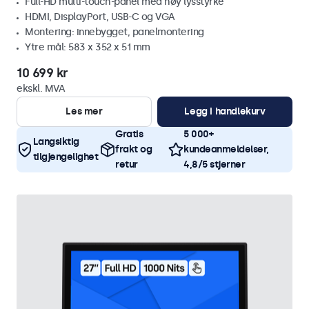
Full-HD multi-touch-panel med høy lysstyrke
HDMI, DisplayPort, USB-C og VGA
Montering: innebygget, panelmontering
Ytre mål: 583 x 352 x 51 mm
10 699 kr
ekskl. MVA
Les mer
Legg i handlekurv
Gratis
5 000+
Langsiktig
frakt og
kundeanmeldelser,
tilgjengelighet
retur
4,8/5 stjerner