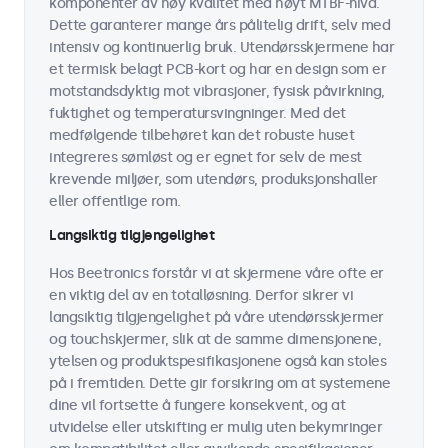
komponenter av høy kvalitet med høyt MTBF-nivå.
Dette garanterer mange års pålitelig drift, selv med
intensiv og kontinuerlig bruk. Utendørsskjermene har
et termisk belagt PCB-kort og har en design som er
motstandsdyktig mot vibrasjoner, fysisk påvirkning,
fuktighet og temperatursvingninger. Med det
medfølgende tilbehøret kan det robuste huset
integreres sømløst og er egnet for selv de mest
krevende miljøer, som utendørs, produksjonshaller
eller offentlige rom.
Langsiktig tilgjengelighet
Hos Beetronics forstår vi at skjermene våre ofte er
en viktig del av en totalløsning. Derfor sikrer vi
langsiktig tilgjengelighet på våre utendørsskjermer
og touchskjermer, slik at de samme dimensjonene,
ytelsen og produktspesifikasjonene også kan stoles
på i fremtiden. Dette gir forsikring om at systemene
dine vil fortsette å fungere konsekvent, og at
utvidelse eller utskifting er mulig uten bekymringer