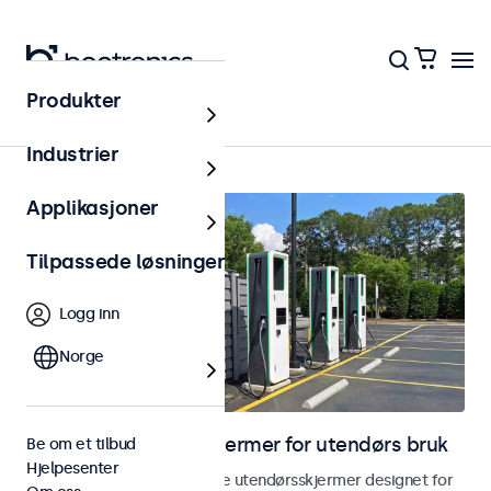
Produkter
Hjem
Industrier
Applikasjoner
Tilpassede løsninger
Logg inn
Norge
Skjermer og touchskjermer for utendørs bruk
Be om et tilbud
Hjelpesenter
Utforsk våre værbestandige utendørsskjermer designet for