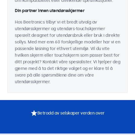
om kompatibilitet eller avvikende spesifikasjoner.
Din partner innen utendørsskjermer
Hos Beetronics tilbyr vi et bredt utvalg av
utendørsskjermer og utendørs-touchskjermer
spesielt designet for utendørsbruk eller bruk i direkte
sollys. Med mer enn 60 forskjellige modeller har vi en
passende løsning for ethvert utemiljø. Vil du vite
hvilken skjerm eller touchskjerm som passer best for
ditt prosjekt? Kontakt våre spesialister. Vi hjelper deg
gjerne med å ta det riktige valget og er klare til å
svare på alle spørsmålene dine om våre
utendørsskjermer.
Betrodd av selskaper verden over