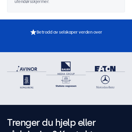
utendørsskjermer.
Betrodd av selskaper verden over
Trenger du hjelp eller