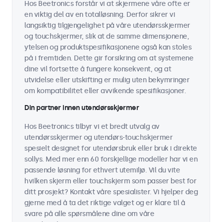
Hos Beetronics forstår vi at skjermene våre ofte er
en viktig del av en totalløsning. Derfor sikrer vi
langsiktig tilgjengelighet på våre utendørsskjermer
og touchskjermer, slik at de samme dimensjonene,
ytelsen og produktspesifikasjonene også kan stoles
på i fremtiden. Dette gir forsikring om at systemene
dine vil fortsette å fungere konsekvent, og at
utvidelse eller utskifting er mulig uten bekymringer
om kompatibilitet eller avvikende spesifikasjoner.
Din partner innen utendørsskjermer
Hos Beetronics tilbyr vi et bredt utvalg av
utendørsskjermer og utendørs-touchskjermer
spesielt designet for utendørsbruk eller bruk i direkte
sollys. Med mer enn 60 forskjellige modeller har vi en
passende løsning for ethvert utemiljø. Vil du vite
hvilken skjerm eller touchskjerm som passer best for
ditt prosjekt? Kontakt våre spesialister. Vi hjelper deg
gjerne med å ta det riktige valget og er klare til å
svare på alle spørsmålene dine om våre