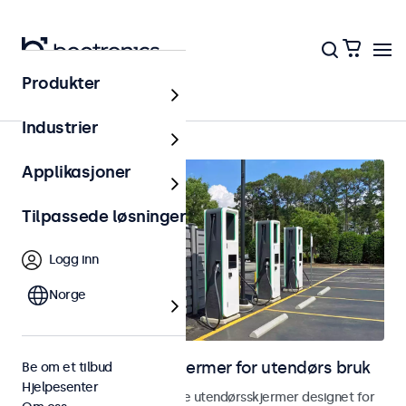
Produkter
Hjem
Industrier
Applikasjoner
Tilpassede løsninger
Logg inn
Norge
Skjermer og touchskjermer for utendørs bruk
Be om et tilbud
Hjelpesenter
Utforsk våre værbestandige utendørsskjermer designet for