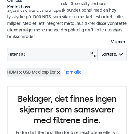
Om oss
industriell og kommersiell bruk. Disse sollyslesbare
Kontakt oss
skjermene har et matt, optisk bundet panel med en høy
lysstyrke på 1000 NITS, som sikrer utmerket lesbarhet i alle
miljøer. Med et lett integrert metallhus sikrer disse vanntette
utendørsskjermene mange års pålitelig drift i alle utendørs
bruksområder.
Vis mer
Filter (
0
)
Sortere:
HDMI
USB Mediespiller
Fjern alle
Beklager, det finnes ingen
skjermer som samsvarer
med filtrene dine.
Endre din filterinnstilling for å se resultatene eller vis