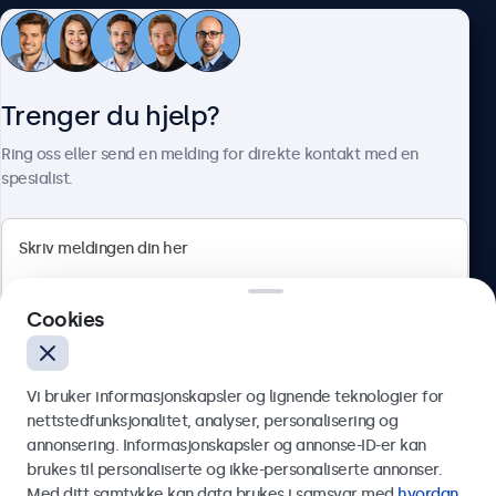
Kundeservice
Trenger du hjelp?
Om Beetronics
Ring oss eller send en melding for direkte kontakt med en
spesialist.
Beetronics
Cookies
Apotekergata 10, 0180 Oslo, Norge
4.8/5 vurdert av 5000+ bedrifter
Vi bruker informasjonskapsler og lignende teknologier for
Norsk
nettstedfunksjonalitet, analyser, personalisering og
annonsering. Informasjonskapsler og annonse-ID-er kan
Send
brukes til personaliserte og ikke-personaliserte annonser.
Med ditt samtykke kan data brukes i samsvar med
hvordan