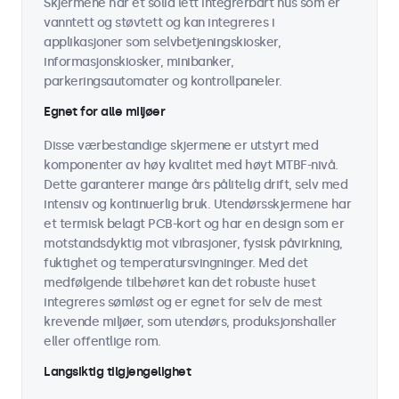
Skjermene har et solid lett integrerbart hus som er
vanntett og støvtett og kan integreres i
applikasjoner som selvbetjeningskiosker,
informasjonskiosker, minibanker,
parkeringsautomater og kontrollpaneler.
Egnet for alle miljøer
Disse værbestandige skjermene er utstyrt med
komponenter av høy kvalitet med høyt MTBF-nivå.
Dette garanterer mange års pålitelig drift, selv med
intensiv og kontinuerlig bruk. Utendørsskjermene har
et termisk belagt PCB-kort og har en design som er
motstandsdyktig mot vibrasjoner, fysisk påvirkning,
fuktighet og temperatursvingninger. Med det
medfølgende tilbehøret kan det robuste huset
integreres sømløst og er egnet for selv de mest
krevende miljøer, som utendørs, produksjonshaller
eller offentlige rom.
Langsiktig tilgjengelighet