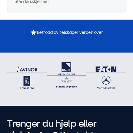
utendørsskjermer.
Betrodd av selskaper verden over
Trenger du hjelp eller