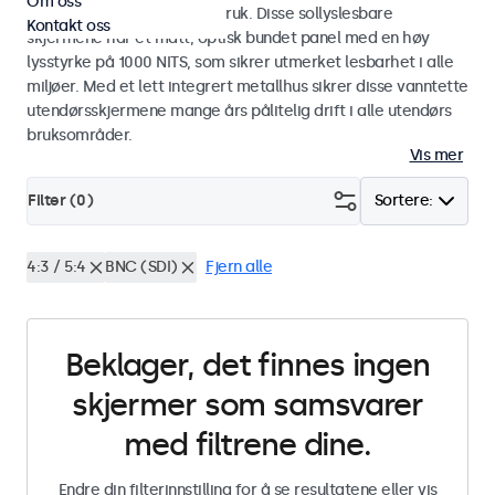
Om oss
industriell og kommersiell bruk. Disse sollyslesbare
Kontakt oss
skjermene har et matt, optisk bundet panel med en høy
lysstyrke på 1000 NITS, som sikrer utmerket lesbarhet i alle
miljøer. Med et lett integrert metallhus sikrer disse vanntette
utendørsskjermene mange års pålitelig drift i alle utendørs
bruksområder.
Vis mer
Filter (
0
)
Sortere:
4:3 / 5:4
BNC (SDI)
Fjern alle
Beklager, det finnes ingen
skjermer som samsvarer
med filtrene dine.
Endre din filterinnstilling for å se resultatene eller vis