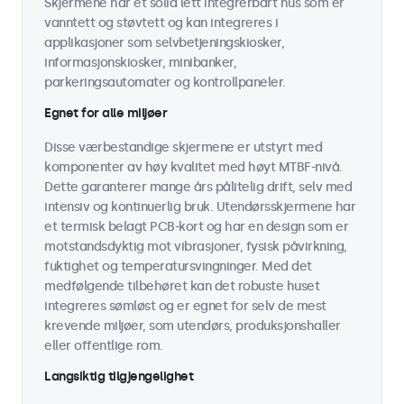
Skjermene har et solid lett integrerbart hus som er
vanntett og støvtett og kan integreres i
applikasjoner som selvbetjeningskiosker,
informasjonskiosker, minibanker,
parkeringsautomater og kontrollpaneler.
Egnet for alle miljøer
Disse værbestandige skjermene er utstyrt med
komponenter av høy kvalitet med høyt MTBF-nivå.
Dette garanterer mange års pålitelig drift, selv med
intensiv og kontinuerlig bruk. Utendørsskjermene har
et termisk belagt PCB-kort og har en design som er
motstandsdyktig mot vibrasjoner, fysisk påvirkning,
fuktighet og temperatursvingninger. Med det
medfølgende tilbehøret kan det robuste huset
integreres sømløst og er egnet for selv de mest
krevende miljøer, som utendørs, produksjonshaller
eller offentlige rom.
Langsiktig tilgjengelighet