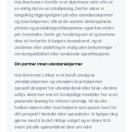
Hos Beetronics forstår vi at skjermene våre ofte er
en viktig del av en totalløsning. Derfor sikrer vi
langsiktig tilgjengelighet på våre utendørsskjermer
og touchskjermer, slik at de samme dimensjonene,
ytelsen og produktspesifikasjonene også kan stoles
på i fremtiden. Dette gir forsikring om at systemene
dine vil fortsette å fungere konsekvent, og at
utvidelse eller utskifting er mulig uten bekymringer
om kompatibilitet eller avvikende spesifikasjoner.
Din partner innen utendørsskjermer
Hos Beetronics tilbyr vi et bredt utvalg av
utendørsskjermer og utendørs-touchskjermer
spesielt designet for utendørsbruk eller bruk i direkte
sollys. Med mer enn 60 forskjellige modeller har vi en
passende løsning for ethvert utemiljø. Vil du vite
hvilken skjerm eller touchskjerm som passer best for
ditt prosjekt? Kontakt våre spesialister. Vi hjelper deg
gjerne med å ta det riktige valget og er klare til å
svare på alle spørsmålene dine om våre