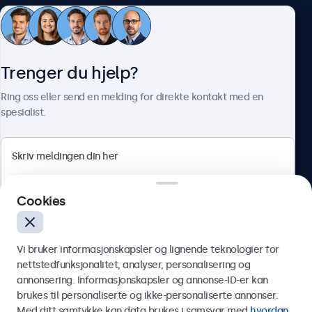
Kundeservice
Trenger du hjelp?
Om Beetronics
Ring oss eller send en melding for direkte kontakt med en
spesialist.
Beetronics
Cookies
Apotekergata 10, 0180 Oslo, Norge
4.8/5 vurdert av 5000+ bedrifter
Vi bruker informasjonskapsler og lignende teknologier for
Norsk
nettstedfunksjonalitet, analyser, personalisering og
annonsering. Informasjonskapsler og annonse-ID-er kan
Send
brukes til personaliserte og ikke-personaliserte annonser.
Med ditt samtykke kan data brukes i samsvar med
hvordan