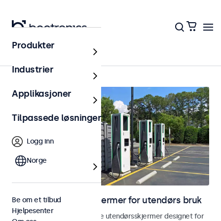
Produkter
Hjem
Industrier
Applikasjoner
Tilpassede løsninger
Logg inn
Norge
Skjermer og touchskjermer for utendørs bruk
Be om et tilbud
Hjelpesenter
Utforsk våre værbestandige utendørsskjermer designet for