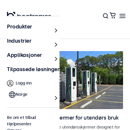
Produkter
Hjem
Industrier
Applikasjoner
Tilpassede løsninger
Logg inn
Norge
Skjermer og touchskjermer for utendørs bruk
Be om et tilbud
Hjelpesenter
Utforsk våre værbestandige utendørsskjermer designet for