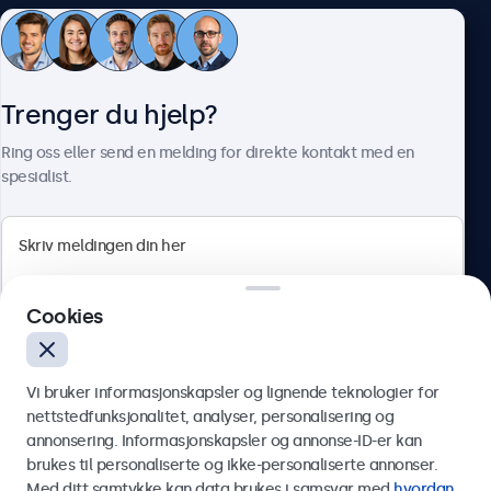
Kundeservice
Trenger du hjelp?
Om Beetronics
Ring oss eller send en melding for direkte kontakt med en
spesialist.
Beetronics
Cookies
Apotekergata 10, 0180 Oslo, Norge
4.8/5 vurdert av 5000+ bedrifter
Vi bruker informasjonskapsler og lignende teknologier for
Norsk
nettstedfunksjonalitet, analyser, personalisering og
annonsering. Informasjonskapsler og annonse-ID-er kan
Send
brukes til personaliserte og ikke-personaliserte annonser.
Med ditt samtykke kan data brukes i samsvar med
hvordan