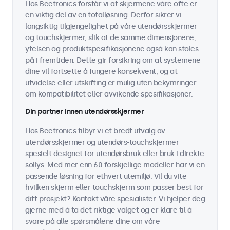
Hos Beetronics forstår vi at skjermene våre ofte er
en viktig del av en totalløsning. Derfor sikrer vi
langsiktig tilgjengelighet på våre utendørsskjermer
og touchskjermer, slik at de samme dimensjonene,
ytelsen og produktspesifikasjonene også kan stoles
på i fremtiden. Dette gir forsikring om at systemene
dine vil fortsette å fungere konsekvent, og at
utvidelse eller utskifting er mulig uten bekymringer
om kompatibilitet eller avvikende spesifikasjoner.
Din partner innen utendørsskjermer
Hos Beetronics tilbyr vi et bredt utvalg av
utendørsskjermer og utendørs-touchskjermer
spesielt designet for utendørsbruk eller bruk i direkte
sollys. Med mer enn 60 forskjellige modeller har vi en
passende løsning for ethvert utemiljø. Vil du vite
hvilken skjerm eller touchskjerm som passer best for
ditt prosjekt? Kontakt våre spesialister. Vi hjelper deg
gjerne med å ta det riktige valget og er klare til å
svare på alle spørsmålene dine om våre