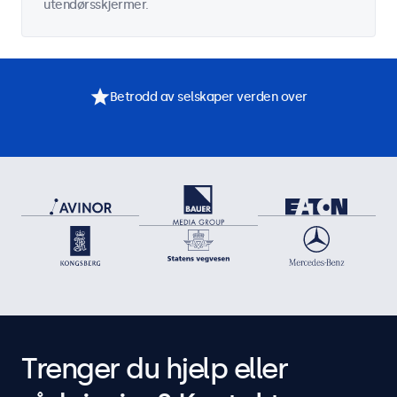
utendørsskjermer.
Betrodd av selskaper verden over
Trenger du hjelp eller