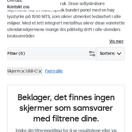
Om oss
industriell og kommersiell bruk. Disse sollyslesbare
Kontakt oss
skjermene har et matt, optisk bundet panel med en høy
lysstyrke på 1000 NITS, som sikrer utmerket lesbarhet i alle
miljøer. Med et lett integrert metallhus sikrer disse vanntette
utendørsskjermene mange års pålitelig drift i alle utendørs
bruksområder.
Vis mer
Filter (
0
)
Sortere:
Skjerm
USB-C
Fjern alle
Beklager, det finnes ingen
skjermer som samsvarer
med filtrene dine.
Endre din filterinnstilling for å se resultatene eller vis