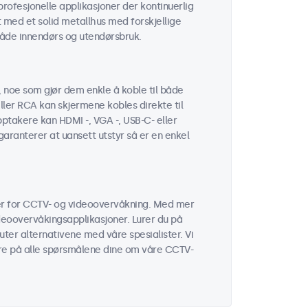
rofesjonelle applikasjoner der kontinuerlig
 med et solid metallhus med forskjellige
både innendørs og utendørsbruk.
, noe som gjør dem enkle å koble til både
ler RCA kan skjermene kobles direkte til
pptakere kan HDMI -, VGA -, USB-C- eller
aranterer at uansett utstyr så er en enkel
mer for CCTV- og videoovervåkning. Med mer
ideoovervåkingsapplikasjoner. Lurer du på
ter alternativene med våre spesialister. Vi
vare på alle spørsmålene dine om våre CCTV-