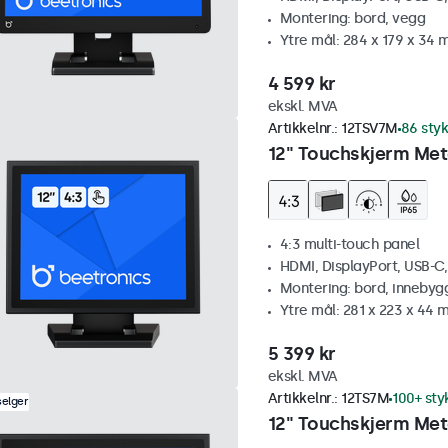
Montering: bord, vegg
Ytre mål: 284 x 179 x 34
4 599 kr
ekskl. MVA
Artikkelnr.:
12TSV7M
86 styk
12" Touchskjerm Meta
4:3 multi-touch panel
HDMI, DisplayPort, USB-C
Montering: bord, innebyg
Ytre mål: 281 x 223 x 44
5 399 kr
ekskl. MVA
Artikkelnr.:
12TS7M
100+ sty
selger
12" Touchskjerm Met