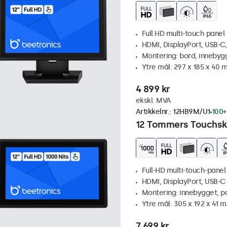
Full HD multi-touch panel
HDMI, DisplayPort, USB-C
Montering: bord, innebyg
Ytre mål: 297 x 185 x 40
4 899 kr
ekskl. MVA
Artikkelnr.:
12HB9M/U1
100+
12 Tommers Touchskj
Full-HD multi-touch-panel
HDMI, DisplayPort, USB-C
Montering: innebygget, p
Ytre mål: 305 x 192 x 41 
7 699 kr