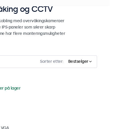
våking og CCTV
lkobling med overvåkingskameraer
 IPS-paneler som sikrer skarp
ene har flere monteringsmuligheter
Sorter etter:
Bestselger
er på lager
, VGA