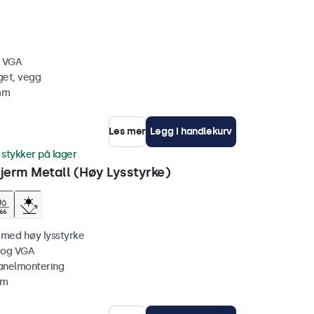
, VGA
get, vegg
 mm
Les mer
Legg i handlekurv
 stykker på lager
erm Metall (Høy Lysstyrke)
 med høy lysstyrke
 og VGA
anelmontering
mm