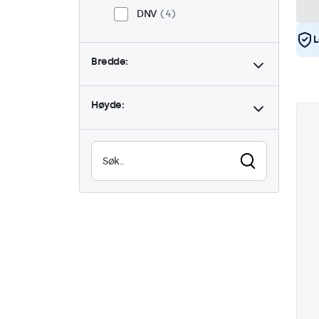
DNV
4
L
Bredde:
Høyde: