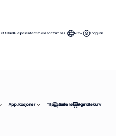
et tilbud
Hjelpesenter
Om oss
Kontakt oss
NO
Logg inn
Applikasjoner
Tilpassede løsninger
Søk
Handlekurv