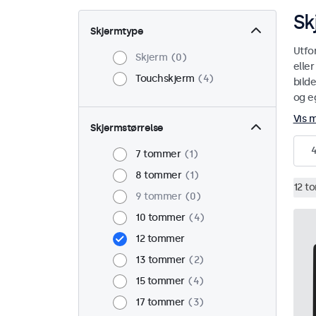
Sk
Skjermtype
Utfo
Skjerm
0
elle
Touchskjerm
4
bild
og eg
Vis 
Skjermstørrelse
7 tommer
1
8 tommer
1
12 t
9 tommer
0
10 tommer
4
12 tommer
13 tommer
2
15 tommer
4
17 tommer
3