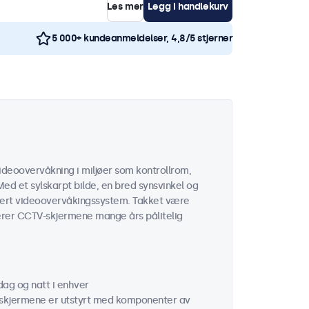
Les mer
Legg i handlekurv
5 000+ kundeanmeldelser, 4,8/5 stjerner
ideoovervåkning i miljøer som kontrollrom,
Med et sylskarpt bilde, en bred synsvinkel og
thvert videoovervåkingssystem. Takket være
terer CCTV-skjermene mange års pålitelig
dag og natt i enhver
hskjermene er utstyrt med komponenter av