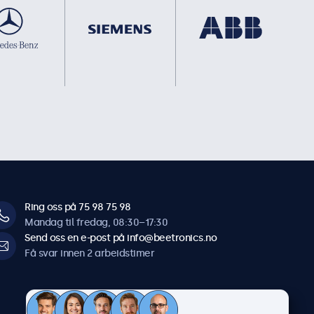
Ring oss på 75 98 75 98
Mandag til fredag, 08:30–17:30
Send oss en e-post på info@beetronics.no
Få svar innen 2 arbeidstimer