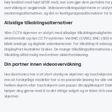
høy kvalitet med høyt MTBF-nivå, noe som gjør dem perfekte for p
overvåking er avgjørende. Videoovervåkningsskjermene er utstyrt
monteringsalternativer, og det er konfigurasjonsalternativer for 
Allsidige tilkoblingsalternativer
Våre CCTV-skjermer er utstyrt med allsidige tilkoblingsmuligheter
eksisterende og nye CCTV-systemer. Via BNC (CVBS), BNC (SDI) el
både analoge og digitale videokameraer. For tilkobling til videoo
DisplayPort-kontakter brukes. De mange tilkoblingsalternativene g
tilkobling alltid mulig med enhver sikkerhetsløsning.
Din partner innen videoovervåkning
Hos Beetronics har vi et stort utvalg av skjermer og touchskjer
enn 60 forskjellige modeller har vi en passende løsning for alle v
hvilken skjerm eller touchskjerm som passer din applikasjon? Disku
hjelper deg gjerne med å ta det riktige valget og er klare til å s
skjermer.