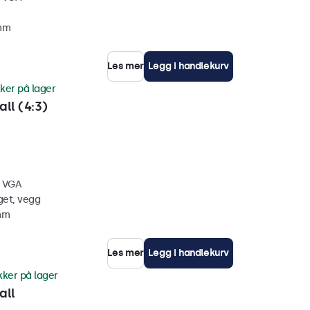
 mm
Les mer
Legg i handlekurv
ker på lager
ll (4:3)
, VGA
get, vegg
 mm
Les mer
Legg i handlekurv
kker på lager
all