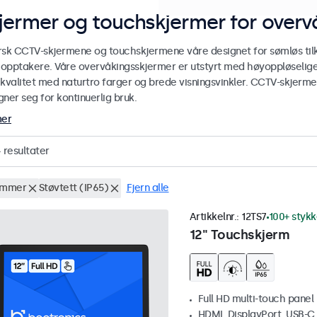
jermer og touchskjermer for over
rsk CCTV-skjermene og touchskjermene våre designet for sømløs ti
r opptakere. Våre overvåkingsskjermer er utstyrt med høyoppløselige
ekvalitet med naturtro farger og brede visningsvinkler. CCTV-skjerm
ner seg for kontinuerlig bruk.
mer
4
resultater
ommer
Støvtett (IP65)
Fjern alle
Artikkelnr.:
12TS7
100+ stykk
12" Touchskjerm
Full HD multi-touch panel
HDMI, DisplayPort, USB-C