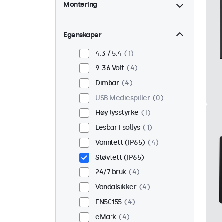
Montering
Bord
3
Vegg
3
Egenskaper
Panel montert
1
4:3 / 5:4
1
Innebygd
3
9-36 Volt
4
Rackmontering (19")
3
Dimbar
4
VESA 75 x 75
4
USB Mediespiller
0
VESA 100 x 100
0
Høy lysstyrke
1
Lesbar i sollys
1
Vanntett (IP65)
4
Støvtett (IP65)
24/7 bruk
4
Vandalsikker
4
EN50155
4
eMark
4