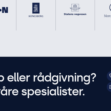
p eller rådgivning?
åre spesialister.