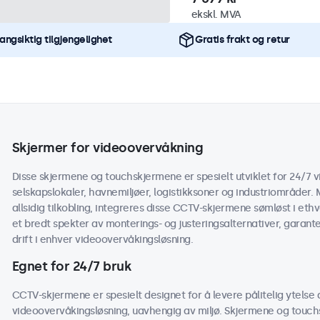
ekskl. MVA
angsiktig tilgjengelighet
Gratis frakt og retur
Skjermer for videoovervåkning
Disse skjermene og touchskjermene er spesielt utviklet for 24/7 v
selskapslokaler, havnemiljøer, logistikksoner og industriområder. 
allsidig tilkobling, integreres disse CCTV-skjermene sømløst i e
et bredt spekter av monterings- og justeringsalternativer, garan
drift i enhver videoovervåkingsløsning.
Egnet for 24/7 bruk
CCTV-skjermene er spesielt designet for å levere pålitelig ytelse 
videoovervåkingsløsning, uavhengig av miljø. Skjermene og touc