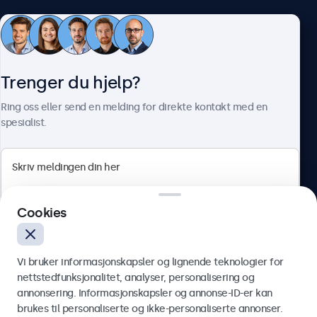
Kundeservice
Trenger du hjelp?
Om Beetronics
Ring oss eller send en melding for direkte kontakt med en
spesialist.
Beetronics
Cookies
Apotekergata 10, 0180 Oslo, Norge
4.8/5 vurdert av 5000+ bedrifter
Vi bruker informasjonskapsler og lignende teknologier for
Norsk
nettstedfunksjonalitet, analyser, personalisering og
annonsering. Informasjonskapsler og annonse-ID-er kan
Send
brukes til personaliserte og ikke-personaliserte annonser.