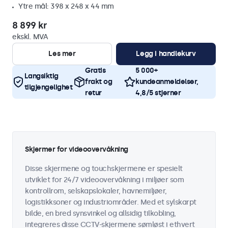
Ytre mål: 398 x 248 x 44 mm
8 899 kr
ekskl. MVA
Les mer
Legg i handlekurv
Gratis
5 000+
Langsiktig
frakt og
kundeanmeldelser,
tilgjengelighet
retur
4,8/5 stjerner
Skjermer for videoovervåkning
Disse skjermene og touchskjermene er spesielt
utviklet for 24/7 videoovervåkning i miljøer som
kontrollrom, selskapslokaler, havnemiljøer,
logistikksoner og industriområder. Med et sylskarpt
bilde, en bred synsvinkel og allsidig tilkobling,
integreres disse CCTV-skjermene sømløst i ethvert