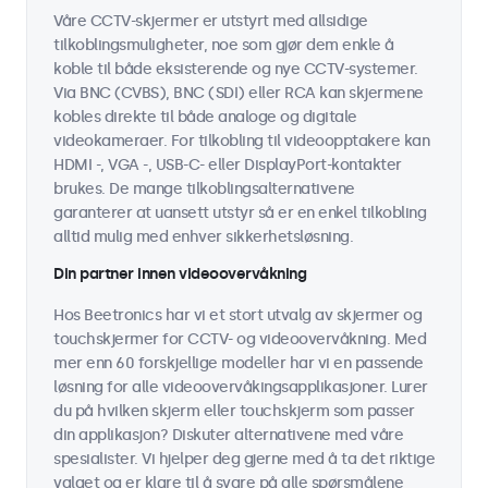
Våre CCTV-skjermer er utstyrt med allsidige
tilkoblingsmuligheter, noe som gjør dem enkle å
koble til både eksisterende og nye CCTV-systemer.
Via BNC (CVBS), BNC (SDI) eller RCA kan skjermene
kobles direkte til både analoge og digitale
videokameraer. For tilkobling til videoopptakere kan
HDMI -, VGA -, USB-C- eller DisplayPort-kontakter
brukes. De mange tilkoblingsalternativene
garanterer at uansett utstyr så er en enkel tilkobling
alltid mulig med enhver sikkerhetsløsning.
Din partner innen videoovervåkning
Hos Beetronics har vi et stort utvalg av skjermer og
touchskjermer for CCTV- og videoovervåkning. Med
mer enn 60 forskjellige modeller har vi en passende
løsning for alle videoovervåkingsapplikasjoner. Lurer
du på hvilken skjerm eller touchskjerm som passer
din applikasjon? Diskuter alternativene med våre
spesialister. Vi hjelper deg gjerne med å ta det riktige
valget og er klare til å svare på alle spørsmålene