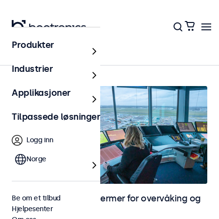
Produkter
Videoovervåking
Industrier
Applikasjoner
Tilpassede løsninger
Logg inn
Norge
Skjermer og touchskjermer for overvåking og
Be om et tilbud
Hjelpesenter
CCTV