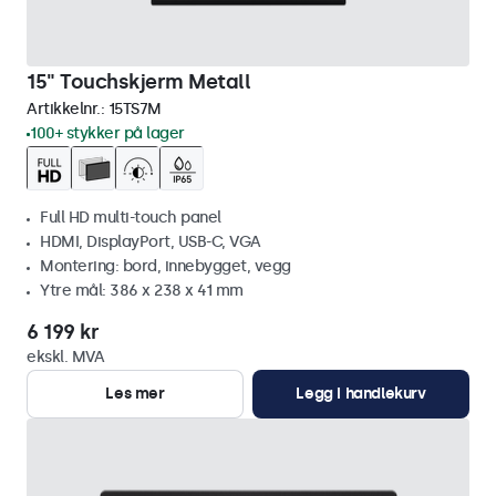
15" Touchskjerm Metall
Artikkelnr.:
15TS7M
100+ stykker på lager
Full HD multi-touch panel
HDMI, DisplayPort, USB-C, VGA
Montering: bord, innebygget, vegg
Ytre mål: 386 x 238 x 41 mm
6 199 kr
ekskl. MVA
Les mer
Legg i handlekurv