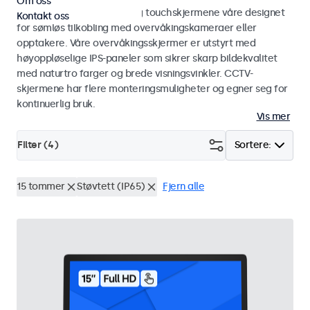
Om oss
Utforsk CCTV-skjermene og touchskjermene våre designet
Kontakt oss
for sømløs tilkobling med overvåkingskameraer eller
opptakere. Våre overvåkingsskjermer er utstyrt med
høyoppløselige IPS-paneler som sikrer skarp bildekvalitet
med naturtro farger og brede visningsvinkler. CCTV-
skjermene har flere monteringsmuligheter og egner seg for
kontinuerlig bruk.
Vis mer
Filter (
4
)
Sortere:
15 tommer
Støvtett (IP65)
Fjern alle