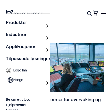
Produkter
Hjem
Industrier
Applikasjoner
Tilpassede løsninger
Logg inn
Norge
Skjermer og touchskjermer for overvåking og
Be om et tilbud
Hjelpesenter
CCTV