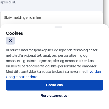
spesialist.
24" Skjerm Metall
Artikkelnr.:
24HD7M
100+ stykker på lager
Cookies
1920 x 1080 oppløsning (Full HD)
HDMI, VGA, BNC og RCA
Vi bruker informasjonskapsler og lignende teknologier for
Montering: bord, innebygget, vegg
nettstedfunksjonalitet, analyser, personalisering og
Ytre mål: 560 x 337 x 41 mm
annonsering. Informasjonskapsler og annonse-ID-er kan
5 899 kr
Send
brukes til personaliserte og ikke-personaliserte annonser.
ekskl. MVA
Med ditt samtykke kan data brukes i samsvar med
hvordan
Eller ring oss på
75 98 75 98
Google bruker data
.
Les mer
Legg i handlekurv
Godta alle
Trenger du hjelp?
Kontakt våre spesialister.
Flere alternativer