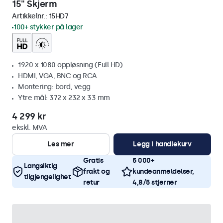
15" Skjerm
Artikkelnr.:
15HD7
100+ stykker på lager
1920 x 1080 oppløsning (Full HD)
HDMI, VGA, BNC og RCA
Montering: bord, vegg
Ytre mål: 372 x 232 x 33 mm
4 299 kr
ekskl. MVA
Les mer
Legg i handlekurv
Gratis
5 000+
Langsiktig
frakt og
kundeanmeldelser,
tilgjengelighet
retur
4,8/5 stjerner