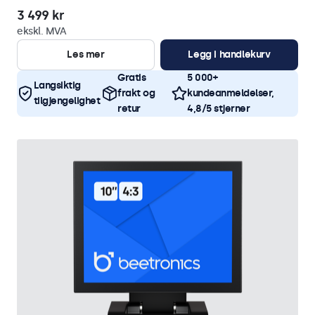
3 499 kr
ekskl. MVA
Les mer
Legg i handlekurv
Gratis
5 000+
Langsiktig
frakt og
kundeanmeldelser,
tilgjengelighet
retur
4,8/5 stjerner