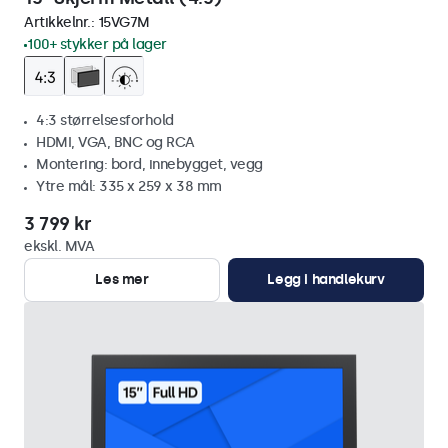
Artikkelnr.:
15VG7M
100+ stykker på lager
4:3 størrelsesforhold
HDMI, VGA, BNC og RCA
Montering: bord, innebygget, vegg
Ytre mål: 335 x 259 x 38 mm
3 799 kr
ekskl. MVA
Les mer
Legg i handlekurv