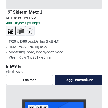
19" Skjerm Metall
Artikkelnr.:
19HD7M
100+ stykker på lager
1920 x 1080 oppløsning (Full HD)
HDMI, VGA, BNC og RCA
Montering: bord, innebygget, vegg
Ytre mål: 471 x 281 x 40 mm
5 699 kr
ekskl. MVA
Les mer
Legg i handlekurv