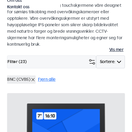
Om oss
Utforsk CCTV-skjermene og touchskjermene våre designet
Kontakt oss
for sømløs tilkobling med overvåkingskameraer eller
opptakere. Våre overvåkingsskjermer er utstyrt med
høyoppløselige IPS-paneler som sikrer skarp bildekvalitet
med naturtro farger og brede visningsvinkler. CCTV-
skjermene har flere monteringsmuligheter og egner seg for
kontinuerlig bruk.
Vis mer
Filter (
23
)
Sortere:
BNC (CVBS)
Fjern alle