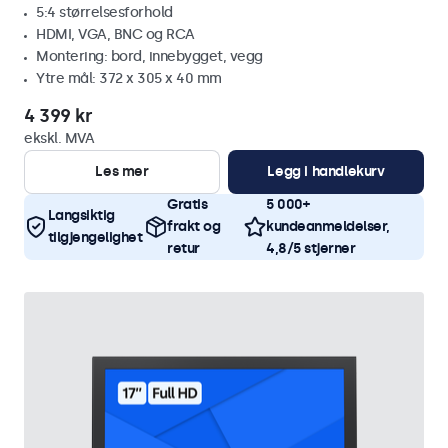
5:4 størrelsesforhold
HDMI, VGA, BNC og RCA
Montering: bord, innebygget, vegg
Ytre mål: 372 x 305 x 40 mm
4 399 kr
ekskl. MVA
Les mer
Legg i handlekurv
Gratis
5 000+
Langsiktig
frakt og
kundeanmeldelser,
tilgjengelighet
retur
4,8/5 stjerner