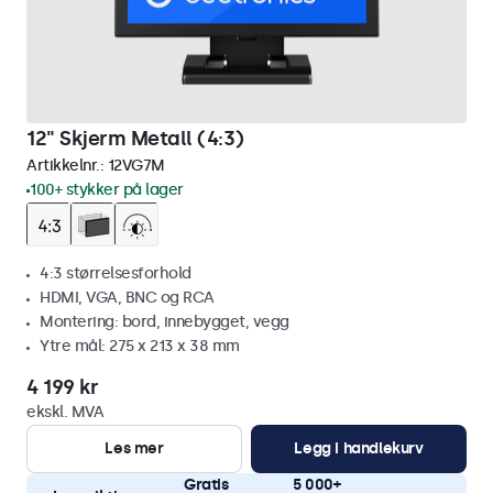
12" Skjerm Metall (4:3)
Artikkelnr.:
12VG7M
100+ stykker på lager
4:3 størrelsesforhold
HDMI, VGA, BNC og RCA
Montering: bord, innebygget, vegg
Ytre mål: 275 x 213 x 38 mm
4 199 kr
ekskl. MVA
Les mer
Legg i handlekurv
Gratis
5 000+