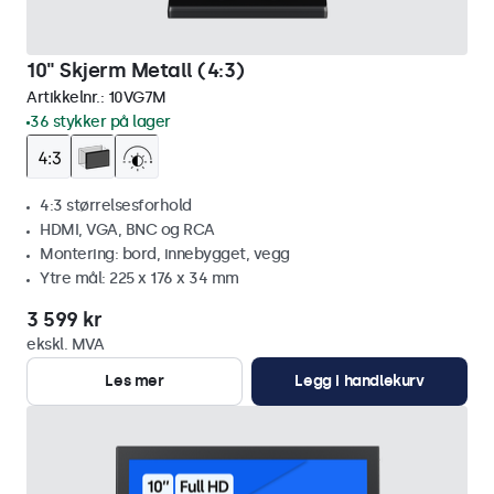
10" Skjerm Metall (4:3)
Artikkelnr.:
10VG7M
36 stykker på lager
4:3 størrelsesforhold
HDMI, VGA, BNC og RCA
Montering: bord, innebygget, vegg
Ytre mål: 225 x 176 x 34 mm
3 599 kr
ekskl. MVA
Les mer
Legg i handlekurv