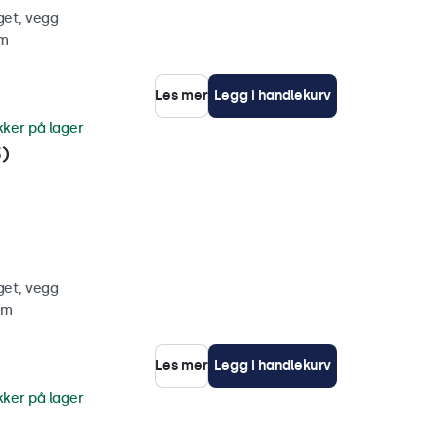
get, vegg
mm
Les mer
Legg i handlekurv
kker på lager
3)
get, vegg
mm
Les mer
Legg i handlekurv
kker på lager