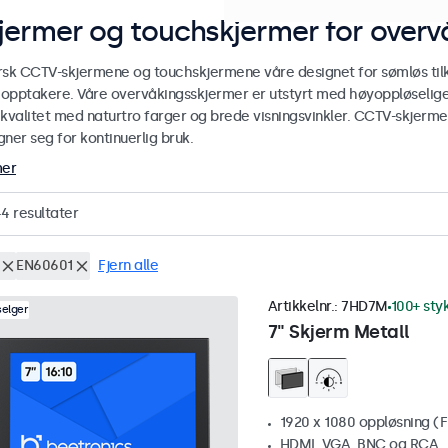
jermer og touchskjermer for over
rsk CCTV-skjermene og touchskjermene våre designet for sømløs ti
r opptakere. Våre overvåkingsskjermer er utstyrt med høyoppløselige
ekvalitet med naturtro farger og brede visningsvinkler. CCTV-skjerm
ner seg for kontinuerlig bruk.
mer
44
resultater
EN60601
Fjern alle
Artikkelnr.:
7HD7M
100+ sty
selger
7" Skjerm Metall
1920 x 1080 oppløsning (F
HDMI, VGA, BNC og RCA