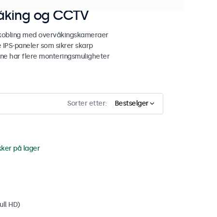
våking og CCTV
lkobling med overvåkingskameraer
 IPS-paneler som sikrer skarp
ene har flere monteringsmuligheter
Sorter etter:
Bestselger
kker på lager
ull HD)