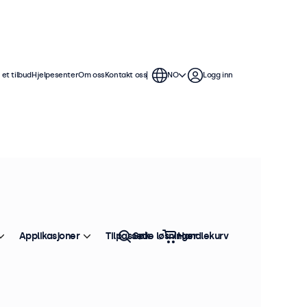
et tilbud
Hjelpesenter
Om oss
Kontakt oss
NO
Logg inn
Applikasjoner
Tilpassede løsninger
Søk
Handlekurv