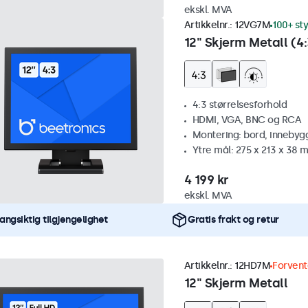
ekskl. MVA
Artikkelnr.:
12VG7M
100+ st
12" Skjerm Metall (4:
4:3 størrelsesforhold
HDMI, VGA, BNC og RCA
Montering: bord, innebyg
Ytre mål: 275 x 213 x 38 
4 199 kr
ekskl. MVA
angsiktig tilgjengelighet
Gratis frakt og retur
Artikkelnr.:
12HD7M
Forvent
12" Skjerm Metall