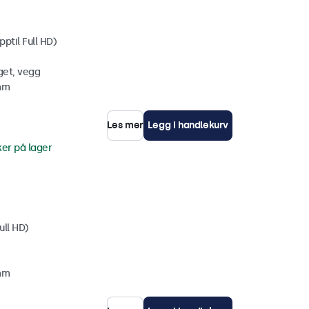
ptil Full HD)
get, vegg
 mm
Les mer
Legg i handlekurv
ker på lager
ull HD)
 mm