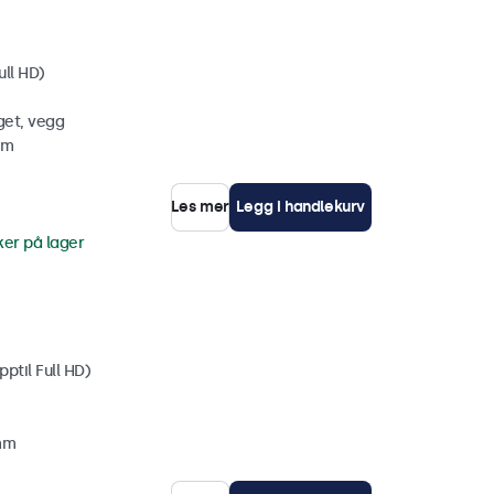
ull HD)
get, vegg
mm
Les mer
Legg i handlekurv
ker på lager
ptil Full HD)
 mm