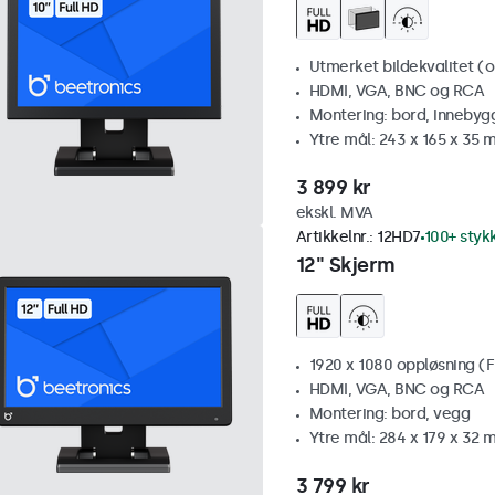
Utmerket bildekvalitet (op
HDMI, VGA, BNC og RCA
Montering: bord, innebyg
Ytre mål: 243 x 165 x 35
3 899 kr
ekskl. MVA
Artikkelnr.:
12HD7
100+ styk
12" Skjerm
1920 x 1080 oppløsning (F
HDMI, VGA, BNC og RCA
Montering: bord, vegg
Ytre mål: 284 x 179 x 32
3 799 kr