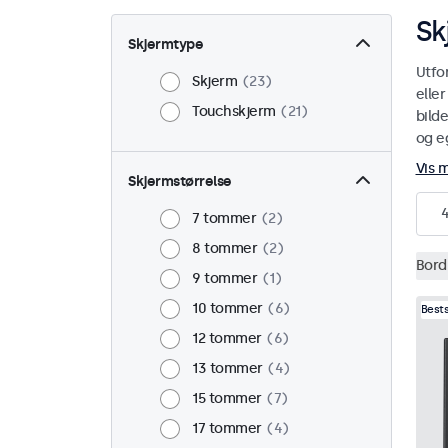
Sk
Skjermtype
Utfo
Skjerm
23
elle
Touchskjerm
21
bild
og eg
Vis 
Skjermstørrelse
7 tommer
2
8 tommer
2
Bord
9 tommer
1
10 tommer
6
Best
12 tommer
6
13 tommer
4
15 tommer
7
17 tommer
4