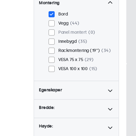
Montering
Bord
Vegg
44
Panel montert
0
Innebygd
35
Rackmontering (19")
34
VESA 75 x 75
29
VESA 100 x 100
15
Egenskaper
4:3 / 5:4
12
Bredde:
9-36 Volt
44
Dimbar
44
Høyde:
USB Mediespiller
23
Høy lysstyrke
0