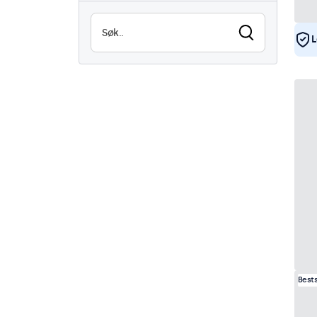
Lesbar i sollys
0
L
Vanntett (IP65)
21
Støvtett (IP65)
21
24/7 bruk
44
Vandalsikker
22
EN50155
44
eMark
44
DNV
42
Best