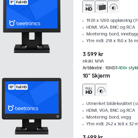
1920 x 1200 oppløsning (F
HDMI, VGA, BNC og RCA
Montering: bord, innebyg
Ytre mål: 218 x 150 x 36 
3 599 kr
ekskl. MVA
Artikkelnr.:
10HD7
100+ styk
10" Skjerm
Utmerket bildekvalitet (op
HDMI, VGA, BNC og RCA
Montering: bord, vegg
Ytre mål: 242 x 168 x 32
3 499 kr