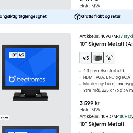
ekskl. MVA
angsiktig tilgjengelighet
Gratis frakt og retur
Artikkelnr.:
10VG7M
37 styk
10" Skjerm Metall (4:
4:3 størrelsesforhold
HDMI, VGA, BNC og RCA
Montering: bord, innebyg
Ytre mål: 225 x 176 x 34 
3 599 kr
ekskl. MVA
Artikkelnr.:
10HD7M
100+ st
selger
10" Skjerm Metall