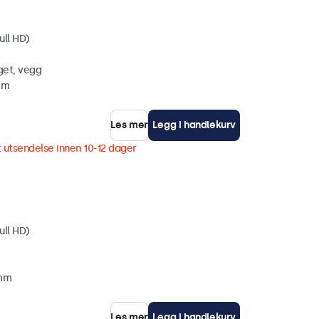
ull HD)
get, vegg
mm
Les mer
Legg i handlekurv
 utsendelse innen 10-12 dager
ull HD)
 mm
Les mer
Legg i handlekurv