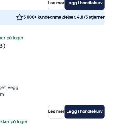
Les mer
Legg i handlekurv
5 000+ kundeanmeldelser, 4,8/5 stjerner
ker på lager
3)
get, vegg
mm
Les mer
Legg i handlekurv
ykker på lager