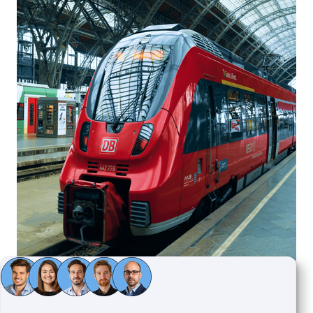
Nyheter & oppdateringer
Beetronics Displays Tested Against EN 50155 and EN 45545-2
for Railway Applications
3 min lesing
1 apr. 2026