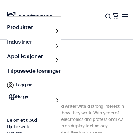
Produkter
Hjem
Industrier
Applikasjoner
Tilpassede løsninger
Logg inn
Norge
Chief Operating Officer
Leon Pin
Leon is an Amsterdam-based writer with a strong interest in
emerging technologies and how they work. With years of
experience in AV consumer electronics and professional AV,
Be om et tilbud
he writes and shares insights on display technology,
Hjelpesenter
hardware design, and the latest Beetronics news.