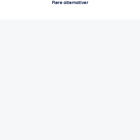
Flere alternativer
Guider og veiledninger
Rugged Displays for Industrial Environments and the Factory
Floor
4 min lesing
29 apr. 2026
Betrodd av selskaper verden over