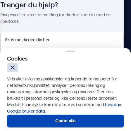
Trenger du hjelp?
Om Beetronics
Ring oss eller send en melding for direkte kontakt med en
spesialist.
Beetronics
Cookies
Apotekergata 10, 0180 Oslo, Norge
4.8/5 vurdert av 5000+ bedrifter
Vi bruker informasjonskapsler og lignende teknologier for
Norsk
nettstedfunksjonalitet, analyser, personalisering og
annonsering. Informasjonskapsler og annonse-ID-er kan
Send
brukes til personaliserte og ikke-personaliserte annonser.
Med ditt samtykke kan data brukes i samsvar med
hvordan
Eller ring oss på
75 98 75 98
Google bruker data
.
Godta alle
Trenger du hjelp?
Kontakt våre spesialister.