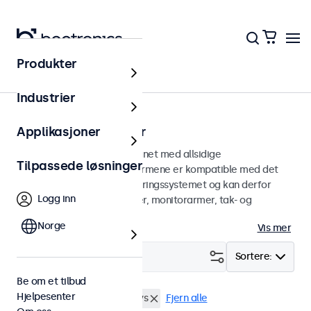
Produkter
Hjem
Industrier
75 mm VESA-skjermer
Applikasjoner
75 mm VESA-skjermer designet med allsidige
Tilpassede løsninger
monteringsmuligheter. Skjermene er kompatible med det
standardiserte VESA-monteringssystemet og kan derfor
Logg inn
kobles til universelle stativer, monitorarmer, tak- og
veggfester.
Norge
Vis mer
Filter (
0
)
Sortere:
Be om et tilbud
Hjelpesenter
VESA 75 x 75
Lesbar i sollys
Fjern alle