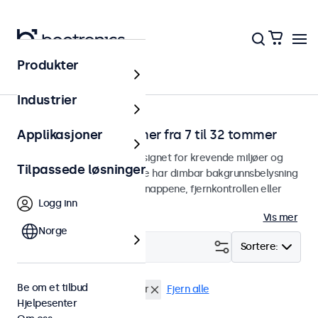
Produkter
Touchskjermer
Industrier
Dimbare touchskjermer fra 7 til 32 tommer
Applikasjoner
Dimbare touchskjermer designet for krevende miljøer og
Tilpassede løsninger
kontinuerlig bruk. Skjermene har dimbar bakgrunnsbelysning
og kan dimmes med menyknappene, fjernkontrollen eller
Logg inn
den valgfrie dimmeren.
Vis mer
Norge
Filter (
3
)
Sortere:
Be om et tilbud
19" touchskjermer
Dimbar
Fjern alle
Hjelpesenter