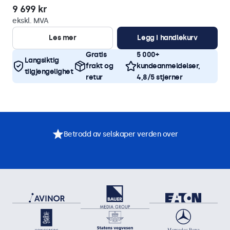
9 699 kr
ekskl. MVA
Les mer
Legg i handlekurv
Gratis
5 000+
Langsiktig
frakt og
kundeanmeldelser,
tilgjengelighet
retur
4,8/5 stjerner
Betrodd av selskaper verden over