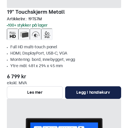
19" Touchskjerm Metall
Artikkelnr.:
19TS7M
100+ stykker på lager
Full HD multi-touch panel
HDMI, DisplayPort, USB-C, VGA
Montering: bord, innebygget, vegg
Ytre mål: 481 x 294 x 45 mm
6 799 kr
ekskl. MVA
Les mer
Legg i handlekurv