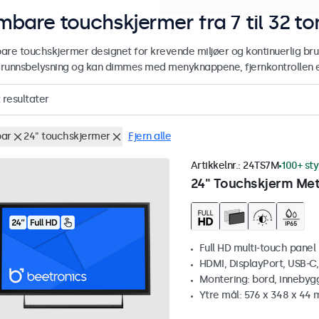
mbare touchskjermer fra 7 til 32 
are touchskjermer designet for krevende miljøer og kontinuerlig br
runnsbelysning og kan dimmes med menyknappene, fjernkontrollen el
resultater
ar
24" touchskjermer
Fjern alle
Artikkelnr.:
24TS7M
100+ st
24" Touchskjerm Met
Full HD multi-touch panel
HDMI, DisplayPort, USB-C
Montering: bord, innebyg
Ytre mål: 576 x 348 x 44