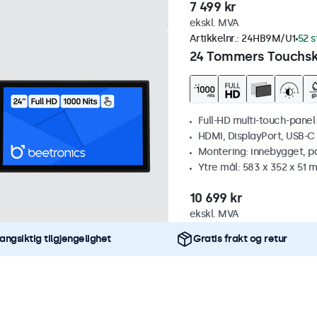
7 499 kr
ekskl. MVA
Artikkelnr.:
24HB9M/U1
52 s
24 Tommers Touchskj
Full-HD multi-touch-panel
HDMI, DisplayPort, USB-C
Montering: innebygget, p
Ytre mål: 583 x 352 x 51 
10 699 kr
ekskl. MVA
angsiktig tilgjengelighet
Gratis frakt og retur