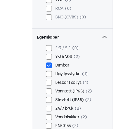
RCA
0
BNC (CVBS)
0
Egenskaper
4:3 / 5:4
0
9-36 Volt
2
Dimbar
Høy lysstyrke
1
Lesbar i sollys
1
Vanntett (IP65)
2
Støvtett (IP65)
2
24/7 bruk
2
Vandalsikker
2
EN50155
2