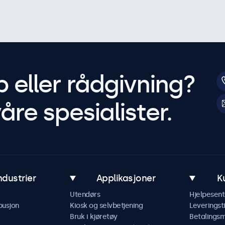
p eller rådgivning?
åre spesialister.
ndustrier
Applikasjoner
K
Utendørs
Hjelpesent
busjon
Kiosk og selvbetjening
Leveringst
Bruk i kjøretøy
Betalings