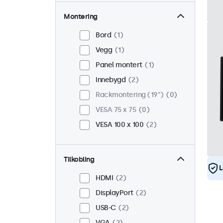
Montering
Bord
1
Vegg
1
Panel montert
1
Innebygd
2
Rackmontering (19")
0
VESA 75 x 75
0
VESA 100 x 100
2
Tilkobling
L
HDMI
2
DisplayPort
2
USB-C
2
VGA
2