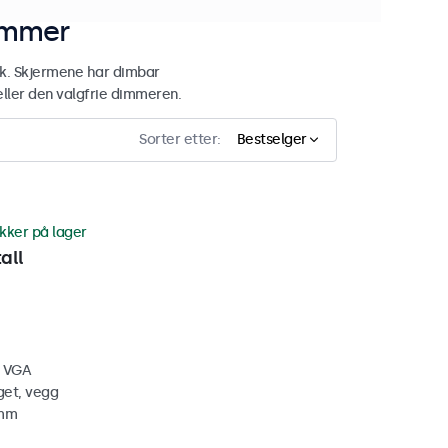
tommer
uk. Skjermene har dimbar
ler den valgfrie dimmeren.
Sorter etter:
Bestselger
ykker på lager
all
, VGA
get, vegg
 mm