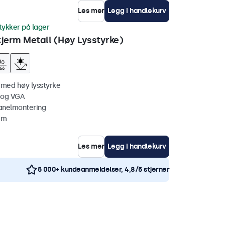
Les mer
Legg i handlekurv
tykker på lager
erm Metall (Høy Lysstyrke)
 med høy lysstyrke
 og VGA
anelmontering
mm
Les mer
Legg i handlekurv
5 000+ kundeanmeldelser, 4,8/5 stjerner