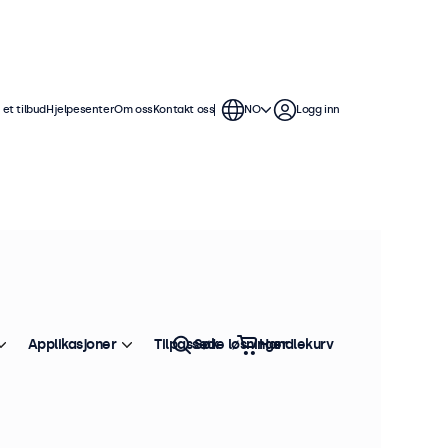
et tilbud
Hjelpesenter
Om oss
Kontakt oss
NO
Logg inn
Applikasjoner
Tilpassede løsninger
Søk
Handlekurv