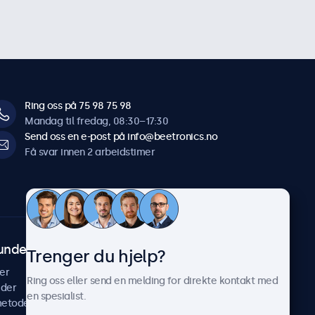
Ring oss på 75 98 75 98
Mandag til fredag, 08:30–17:30
Send oss en e-post på info@beetronics.no
Få svar innen 2 arbeidstimer
undeservice
Om Beetronics
Trenger du hjelp?
er
Casestudier
Ring oss eller send en melding for direkte kontakt med
ider
Nyheter & oppdateringer
en spesialist.
metoder
Om oss