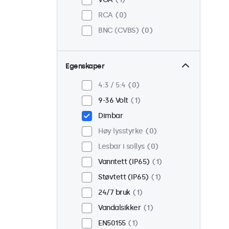
RCA
0
BNC (CVBS)
0
Egenskaper
4:3 / 5:4
0
9-36 Volt
1
Dimbar
Høy lysstyrke
0
Lesbar i sollys
0
Vanntett (IP65)
1
Støvtett (IP65)
1
24/7 bruk
1
Vandalsikker
1
EN50155
1