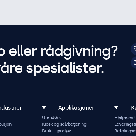
p eller rådgivning?
åre spesialister.
ndustrier
Applikasjoner
K
Utendørs
Hjelpesent
busjon
Kiosk og selvbetjening
Leveringst
Bruk i kjøretøy
Betalings