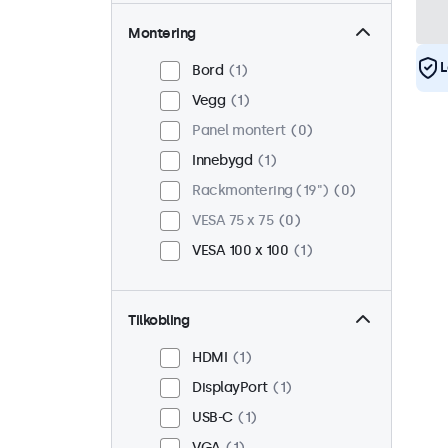
Montering
L
Bord
1
Vegg
1
Panel montert
0
Innebygd
1
Rackmontering (19")
0
VESA 75 x 75
0
VESA 100 x 100
1
Tilkobling
HDMI
1
DisplayPort
1
USB-C
1
VGA
1