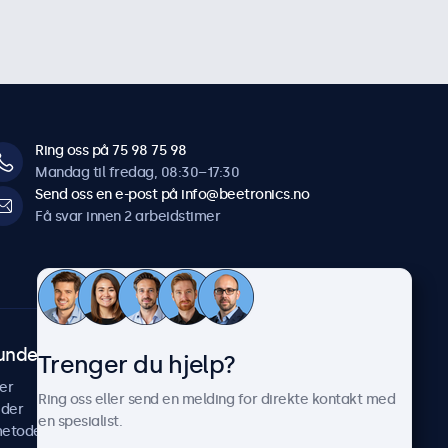
Ring oss på 75 98 75 98
Mandag til fredag, 08:30–17:30
Send oss en e-post på info@beetronics.no
Få svar innen 2 arbeidstimer
undeservice
Om Beetronics
Trenger du hjelp?
er
Casestudier
Ring oss eller send en melding for direkte kontakt med
ider
Nyheter & oppdateringer
en spesialist.
metoder
Om oss