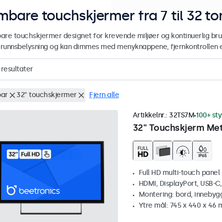
mbare touchskjermer fra 7 til 32 
are touchskjermer designet for krevende miljøer og kontinuerlig br
runnsbelysning og kan dimmes med menyknappene, fjernkontrollen el
resultater
ar
32" touchskjermer
Fjern alle
Artikkelnr.:
32TS7M
100+ st
32" Touchskjerm Met
Full HD multi-touch panel
HDMI, DisplayPort, USB-C
Montering: bord, innebyg
Ytre mål: 745 x 440 x 46