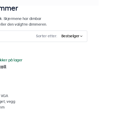
tommer
uk. Skjermene har dimbar
ler den valgfrie dimmeren.
Sorter etter:
Bestselger
ykker på lager
all
, VGA
get, vegg
 mm