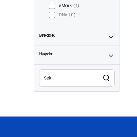
eMark
1
DNV
0
Bredde:
Høyde: