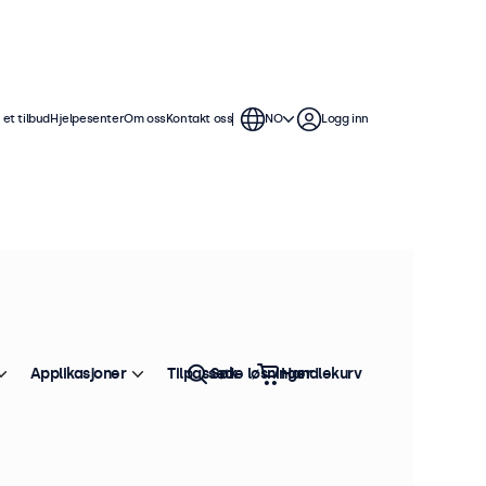
et tilbud
Hjelpesenter
Om oss
Kontakt oss
NO
Logg inn
Applikasjoner
Tilpassede løsninger
Søk
Handlekurv