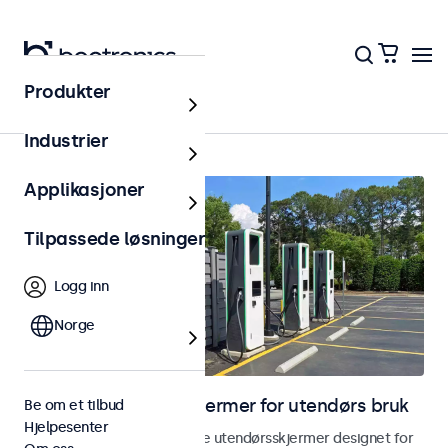
Produkter
Utendørs
Industrier
Applikasjoner
Tilpassede løsninger
Logg inn
Norge
Skjermer og touchskjermer for utendørs bruk
Be om et tilbud
Hjelpesenter
Utforsk våre værbestandige utendørsskjermer designet for