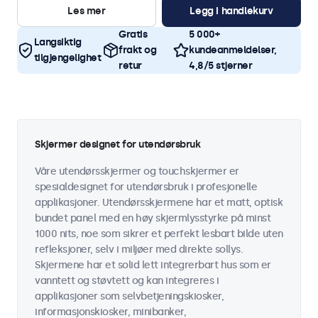
Les mer
Legg i handlekurv
Gratis
5 000+
Langsiktig
frakt og
kundeanmeldelser,
tilgjengelighet
retur
4,8/5 stjerner
Skjermer designet for utendørsbruk
Våre utendørsskjermer og touchskjermer er
spesialdesignet for utendørsbruk i profesjonelle
applikasjoner. Utendørsskjermene har et matt, optisk
bundet panel med en høy skjermlysstyrke på minst
1000 nits, noe som sikrer et perfekt lesbart bilde uten
refleksjoner, selv i miljøer med direkte sollys.
Skjermene har et solid lett integrerbart hus som er
vanntett og støvtett og kan integreres i
applikasjoner som selvbetjeningskiosker,
informasjonskiosker, minibanker,