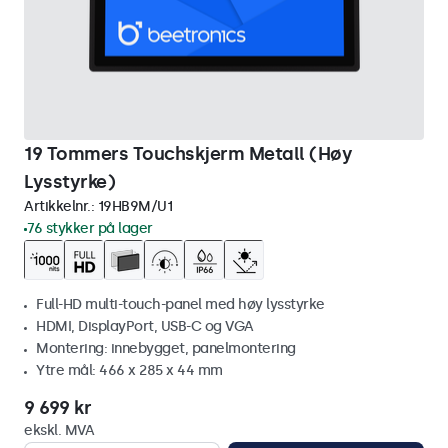
19 Tommers Touchskjerm Metall (Høy
Lysstyrke)
Artikkelnr.:
19HB9M/U1
76 stykker på lager
Full-HD multi-touch-panel med høy lysstyrke
HDMI, DisplayPort, USB-C og VGA
Montering: innebygget, panelmontering
Ytre mål: 466 x 285 x 44 mm
9 699 kr
ekskl. MVA