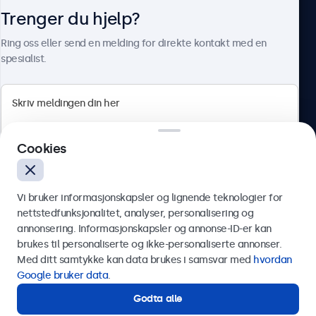
Trenger du hjelp?
Om Beetronics
Ring oss eller send en melding for direkte kontakt med en
spesialist.
Beetronics
Cookies
Apotekergata 10, 0180 Oslo, Norge
4.8/5 vurdert av 5000+ bedrifter
Vi bruker informasjonskapsler og lignende teknologier for
Norsk
nettstedfunksjonalitet, analyser, personalisering og
annonsering. Informasjonskapsler og annonse-ID-er kan
Send
brukes til personaliserte og ikke-personaliserte annonser.
Med ditt samtykke kan data brukes i samsvar med
hvordan
Eller ring oss på
75 98 75 98
Google bruker data
.
Godta alle
Trenger du hjelp?
Kontakt våre spesialister.