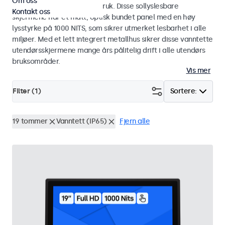
Om oss
industriell og kommersiell bruk. Disse sollyslesbare
Kontakt oss
skjermene har et matt, optisk bundet panel med en høy
lysstyrke på 1000 NITS, som sikrer utmerket lesbarhet i alle
miljøer. Med et lett integrert metallhus sikrer disse vanntette
utendørsskjermene mange års pålitelig drift i alle utendørs
bruksområder.
Vis mer
Filter (
1
)
Sortere:
19 tommer
Vanntett (IP65)
Fjern alle