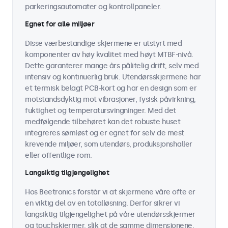
parkeringsautomater og kontrollpaneler.
Egnet for alle miljøer
Disse værbestandige skjermene er utstyrt med
komponenter av høy kvalitet med høyt MTBF-nivå.
Dette garanterer mange års pålitelig drift, selv med
intensiv og kontinuerlig bruk. Utendørsskjermene har
et termisk belagt PCB-kort og har en design som er
motstandsdyktig mot vibrasjoner, fysisk påvirkning,
fuktighet og temperatursvingninger. Med det
medfølgende tilbehøret kan det robuste huset
integreres sømløst og er egnet for selv de mest
krevende miljøer, som utendørs, produksjonshaller
eller offentlige rom.
Langsiktig tilgjengelighet
Hos Beetronics forstår vi at skjermene våre ofte er
en viktig del av en totalløsning. Derfor sikrer vi
langsiktig tilgjengelighet på våre utendørsskjermer
og touchskjermer, slik at de samme dimensjonene,