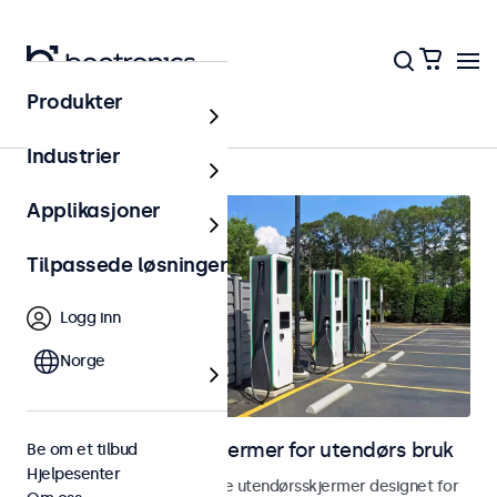
Produkter
Utendørs
Industrier
Applikasjoner
Tilpassede løsninger
Logg inn
Norge
Skjermer og touchskjermer for utendørs bruk
Be om et tilbud
Hjelpesenter
Utforsk våre værbestandige utendørsskjermer designet for