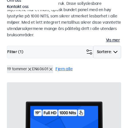
Om oss
industriell og kommersiell bruk. Disse sollyslesbare
Kontakt oss
skjermene har et matt, optisk bundet panel med en høy
lysstyrke på 1000 NITS, som sikrer utmerket lesbarhet i alle
miljøer. Med et lett integrert metallhus sikrer disse vanntette
utendørsskjermene mange års pålitelig drift i alle utendørs
bruksområder.
Vis mer
Filter (
1
)
Sortere:
19 tommer
EN60601
Fjern alle