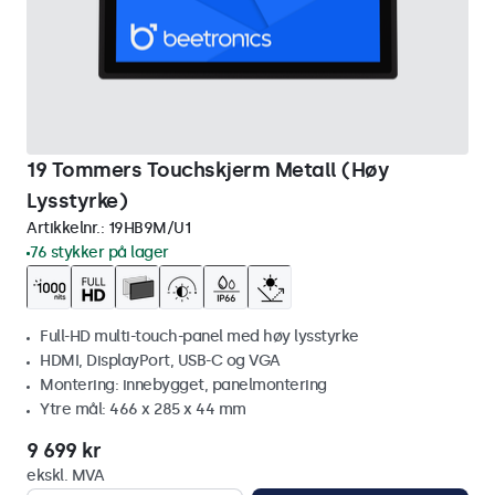
19 Tommers Touchskjerm Metall (Høy
Lysstyrke)
Artikkelnr.:
19HB9M/U1
76 stykker på lager
Full-HD multi-touch-panel med høy lysstyrke
HDMI, DisplayPort, USB-C og VGA
Montering: innebygget, panelmontering
Ytre mål: 466 x 285 x 44 mm
9 699 kr
ekskl. MVA