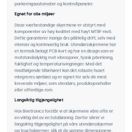
parkeringsautomater og kontrollpaneler.
Egnet for alle miljøer
Disse værbestandige skjermene er utstyrt med
komponenter av høy kvalitet med høyt MTBF-nivå.
Dette garanterer mange års pålitelig drift, selv med
intensiv og kontinuerlig bruk. Utendørsskjermene har
et termisk belagt PCB-kort og har en design som er
motstandsdyktig mot vibrasjoner, fysisk påvirkning,
fuktighet og temperatursvingninger. Med det
medfølgende tilbehøret kan det robuste huset
integreres sømløst og er egnet for selv de mest
krevende miljøer, som utendørs, produksjonshaller
eller offentlige rom.
Langsiktig tilgjengelighet
Hos Beetronics forstår vi at skjermene våre ofte er
en viktig del av en totalløsning. Derfor sikrer vi
langsiktig tilgjengelighet på våre utendørsskjermer
og touchskjermer, slik at de samme dimensjonene,