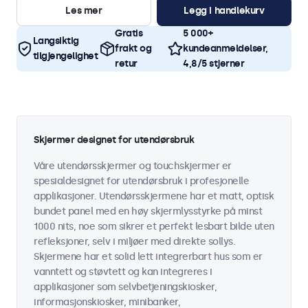
Les mer
Legg i handlekurv
Gratis
5 000+
Langsiktig
frakt og
kundeanmeldelser,
tilgjengelighet
retur
4,8/5 stjerner
Skjermer designet for utendørsbruk
Våre utendørsskjermer og touchskjermer er
spesialdesignet for utendørsbruk i profesjonelle
applikasjoner. Utendørsskjermene har et matt, optisk
bundet panel med en høy skjermlysstyrke på minst
1000 nits, noe som sikrer et perfekt lesbart bilde uten
refleksjoner, selv i miljøer med direkte sollys.
Skjermene har et solid lett integrerbart hus som er
vanntett og støvtett og kan integreres i
applikasjoner som selvbetjeningskiosker,
informasjonskiosker, minibanker,