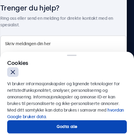
Trenger du hjelp?
Om Beetronics
Ring oss eller send en melding for direkte kontakt med en
spesialist.
Beetronics
Cookies
Apotekergata 10, 0180 Oslo, Norge
4.8/5 vurdert av 5000+ bedrifter
Vi bruker informasjonskapsler og lignende teknologier for
Norsk
nettstedfunksjonalitet, analyser, personalisering og
annonsering. Informasjonskapsler og annonse-ID-er kan
Send
brukes til personaliserte og ikke-personaliserte annonser.
Med ditt samtykke kan data brukes i samsvar med
hvordan
Eller ring oss på
75 98 75 98
Google bruker data
.
Godta alle
Trenger du hjelp?
Kontakt våre spesialister.