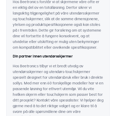
Hos Beetronics forstår vi at skjermene våre ofte er
en viktig del av en totalløsning. Derfor sikrer vi
langsiktig tilgjengelighet på våre utendørsskjermer
og touchskjermer, slik at de samme dimensjonene,
ytelsen og produktspesifikasjonene også kan stoles
på i fremtiden. Dette gir forsikring om at systemene
dine vil fortsette å fungere konsekvent, og at
utvidelse eller utskifting er mulig uten bekymringer
om kompatibilitet eller avvikende spesifikasjoner.
Din partner innen utendørsskjermer
Hos Beetronics tilbyr vi et bredt utvalg av
utendørsskjermer og utendørs-touchskjermer
spesielt designet for utendørsbruk eller bruk i direkte
sollys. Med mer enn 60 forskjellige modeller har vi en
passende løsning for ethvert utemiljø. Vil du vite
hvilken skjerm eller touchskjerm som passer best for
ditt prosjekt? Kontakt våre spesialister. Vi hjelper deg
gjerne med å ta det riktige valget og er klare til å
svare på alle spørsmålene dine om våre