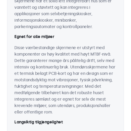
Skjermene har et solid lett integrerbart hus som er
vanntett og støvtett og kan integreres i
applikasjoner som selvbetjeningskiosker,
informasjonskiosker, minibanker,
parkeringsautomater og kontrollpaneler.
Egnet for alle miljøer
Disse værbestandige skjermene er utstyrt med
komponenter av høy kvalitet med høyt MTBF-nivå.
Dette garanterer mange års pålitelig drift, selv med
intensiv og kontinuerlig bruk. Utendørsskjermene har
et termisk belagt PCB-kort og har en design som er
motstandsdyktig mot vibrasjoner, fysisk påvirkning,
fuktighet og temperatursvingninger. Med det
medfølgende tilbehøret kan det robuste huset
integreres sømløst og er egnet for selv de mest
krevende miljøer, som utendørs, produksjonshaller
eller offentlige rom.
Langsiktig tilgjengelighet