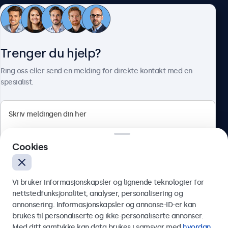
Kundeservice
Trenger du hjelp?
Om Beetronics
Ring oss eller send en melding for direkte kontakt med en
spesialist.
Beetronics
Cookies
Apotekergata 10, 0180 Oslo, Norge
4.8/5 vurdert av 5000+ bedrifter
Vi bruker informasjonskapsler og lignende teknologier for
Norsk
nettstedfunksjonalitet, analyser, personalisering og
annonsering. Informasjonskapsler og annonse-ID-er kan
Send
brukes til personaliserte og ikke-personaliserte annonser.
Med ditt samtykke kan data brukes i samsvar med
hvordan