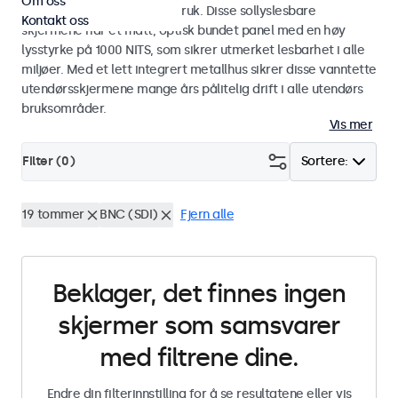
Om oss
industriell og kommersiell bruk. Disse sollyslesbare
Kontakt oss
skjermene har et matt, optisk bundet panel med en høy
lysstyrke på 1000 NITS, som sikrer utmerket lesbarhet i alle
miljøer. Med et lett integrert metallhus sikrer disse vanntette
utendørsskjermene mange års pålitelig drift i alle utendørs
bruksområder.
Vis mer
Filter (
0
)
Sortere:
19 tommer
BNC (SDI)
Fjern alle
Beklager, det finnes ingen
skjermer som samsvarer
med filtrene dine.
Endre din filterinnstilling for å se resultatene eller vis