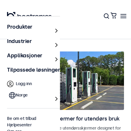
Produkter
Utendørs
Industrier
Applikasjoner
Tilpassede løsninger
Logg inn
Norge
Skjermer og touchskjermer for utendørs bruk
Be om et tilbud
Hjelpesenter
Utforsk våre værbestandige utendørsskjermer designet for