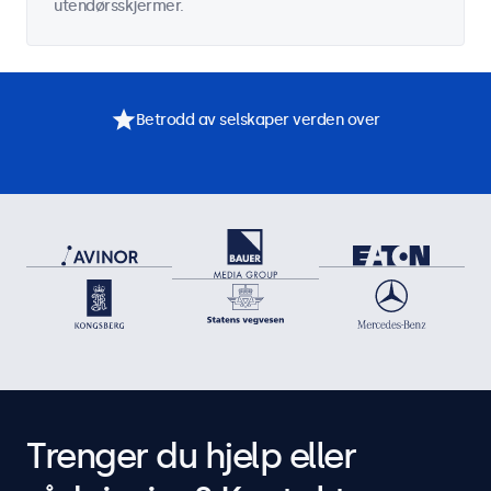
utendørsskjermer.
Betrodd av selskaper verden over
Trenger du hjelp eller