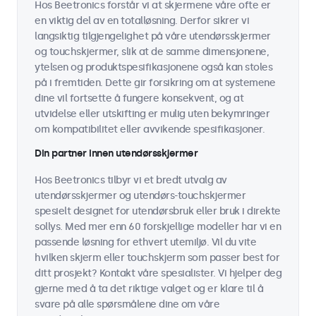
Hos Beetronics forstår vi at skjermene våre ofte er
en viktig del av en totalløsning. Derfor sikrer vi
langsiktig tilgjengelighet på våre utendørsskjermer
og touchskjermer, slik at de samme dimensjonene,
ytelsen og produktspesifikasjonene også kan stoles
på i fremtiden. Dette gir forsikring om at systemene
dine vil fortsette å fungere konsekvent, og at
utvidelse eller utskifting er mulig uten bekymringer
om kompatibilitet eller avvikende spesifikasjoner.
Din partner innen utendørsskjermer
Hos Beetronics tilbyr vi et bredt utvalg av
utendørsskjermer og utendørs-touchskjermer
spesielt designet for utendørsbruk eller bruk i direkte
sollys. Med mer enn 60 forskjellige modeller har vi en
passende løsning for ethvert utemiljø. Vil du vite
hvilken skjerm eller touchskjerm som passer best for
ditt prosjekt? Kontakt våre spesialister. Vi hjelper deg
gjerne med å ta det riktige valget og er klare til å
svare på alle spørsmålene dine om våre