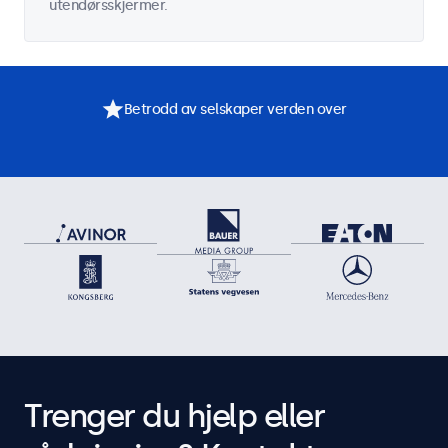
utendørsskjermer.
Betrodd av selskaper verden over
Trenger du hjelp eller