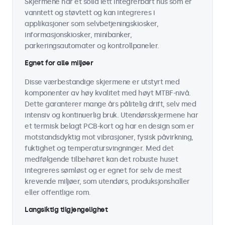
Skjermene har et solid lett integrerbart hus som er
vanntett og støvtett og kan integreres i
applikasjoner som selvbetjeningskiosker,
informasjonskiosker, minibanker,
parkeringsautomater og kontrollpaneler.
Egnet for alle miljøer
Disse værbestandige skjermene er utstyrt med
komponenter av høy kvalitet med høyt MTBF-nivå.
Dette garanterer mange års pålitelig drift, selv med
intensiv og kontinuerlig bruk. Utendørsskjermene har
et termisk belagt PCB-kort og har en design som er
motstandsdyktig mot vibrasjoner, fysisk påvirkning,
fuktighet og temperatursvingninger. Med det
medfølgende tilbehøret kan det robuste huset
integreres sømløst og er egnet for selv de mest
krevende miljøer, som utendørs, produksjonshaller
eller offentlige rom.
Langsiktig tilgjengelighet