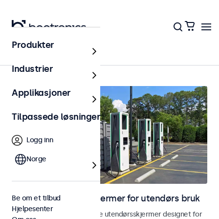
Produkter
Hjem
Industrier
Applikasjoner
Tilpassede løsninger
Logg inn
Norge
Skjermer og touchskjermer for utendørs bruk
Be om et tilbud
Hjelpesenter
Utforsk våre værbestandige utendørsskjermer designet for