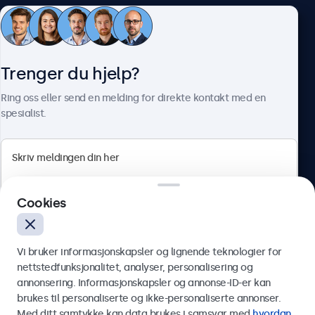
Kundeservice
Trenger du hjelp?
Om Beetronics
Ring oss eller send en melding for direkte kontakt med en
spesialist.
Beetronics
Cookies
Apotekergata 10, 0180 Oslo, Norge
4.8/5 vurdert av 5000+ bedrifter
Vi bruker informasjonskapsler og lignende teknologier for
Norsk
nettstedfunksjonalitet, analyser, personalisering og
annonsering. Informasjonskapsler og annonse-ID-er kan
Send
brukes til personaliserte og ikke-personaliserte annonser.
Med ditt samtykke kan data brukes i samsvar med
hvordan