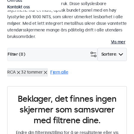
Om oss
industriell og kommersiell bruk. Disse sollyslesbare
Kontakt oss
skjermene har et matt, optisk bundet panel med en høy
lysstyrke på 1000 NITS, som sikrer utmerket lesbarhet i alle
miljøer. Med et lett integrert metallhus sikrer disse vanntette
utendørsskjermene mange års pålitelig drift i alle utendørs
bruksområder.
Vis mer
Filter (
0
)
Sortere:
RCA
32 tommer
Fjern alle
Beklager, det finnes ingen
skjermer som samsvarer
med filtrene dine.
Endre din filterinnstilling for å se resultatene eller vis