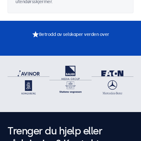
utendørsskjermer.
Betrodd av selskaper verden over
Trenger du hjelp eller