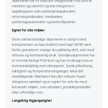
Skjermene har et solid lett integrerbart hus som er
vanntett og støvtett og kan integreres i
applikasjoner som selvbetjeningskiosker,
informasjonskiosker, minibanker,
parkeringsautomater og kontrollpaneler.
Egnet for alle miljøer
Disse værbestandige skjermene er utstyrt med
komponenter av høy kvalitet med høyt MTBF-nivå.
Dette garanterer mange års pålitelig drift, selv med
intensiv og kontinuerlig bruk. Utendørsskjermene har
et termisk belagt PCB-kort og har en design som er
motstandsdyktig mot vibrasjoner, fysisk påvirkning,
fuktighet og temperatursvingninger. Med det
medfølgende tilbehøret kan det robuste huset
integreres sømløst og er egnet for selv de mest
krevende miljøer, som utendørs, produksjonshaller
eller offentlige rom.
Langsiktig tilgjengelighet