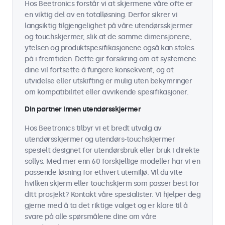
Hos Beetronics forstår vi at skjermene våre ofte er
en viktig del av en totalløsning. Derfor sikrer vi
langsiktig tilgjengelighet på våre utendørsskjermer
og touchskjermer, slik at de samme dimensjonene,
ytelsen og produktspesifikasjonene også kan stoles
på i fremtiden. Dette gir forsikring om at systemene
dine vil fortsette å fungere konsekvent, og at
utvidelse eller utskifting er mulig uten bekymringer
om kompatibilitet eller avvikende spesifikasjoner.
Din partner innen utendørsskjermer
Hos Beetronics tilbyr vi et bredt utvalg av
utendørsskjermer og utendørs-touchskjermer
spesielt designet for utendørsbruk eller bruk i direkte
sollys. Med mer enn 60 forskjellige modeller har vi en
passende løsning for ethvert utemiljø. Vil du vite
hvilken skjerm eller touchskjerm som passer best for
ditt prosjekt? Kontakt våre spesialister. Vi hjelper deg
gjerne med å ta det riktige valget og er klare til å
svare på alle spørsmålene dine om våre