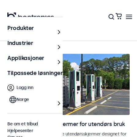
Produkter
Hjem
Industrier
Applikasjoner
Tilpassede løsninger
Logg inn
Norge
Skjermer og touchskjermer for utendørs bruk
Be om et tilbud
Hjelpesenter
Utforsk våre værbestandige utendørsskjermer designet for