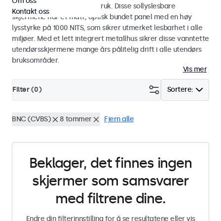
Om oss
industriell og kommersiell bruk. Disse sollyslesbare
Kontakt oss
skjermene har et matt, optisk bundet panel med en høy
lysstyrke på 1000 NITS, som sikrer utmerket lesbarhet i alle
miljøer. Med et lett integrert metallhus sikrer disse vanntette
utendørsskjermene mange års pålitelig drift i alle utendørs
bruksområder.
Vis mer
Filter (
0
)
Sortere:
BNC (CVBS)
8 tommer
Fjern alle
Beklager, det finnes ingen
skjermer som samsvarer
med filtrene dine.
Endre din filterinnstilling for å se resultatene eller vis