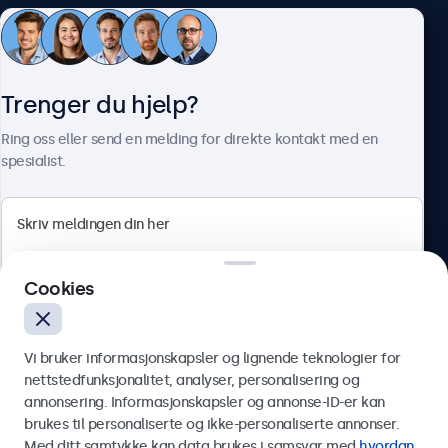
Kundeservice
Trenger du hjelp?
Om Beetronics
Ring oss eller send en melding for direkte kontakt med en
spesialist.
Beetronics
Cookies
Apotekergata 10, 0180 Oslo, Norge
4.8/5 vurdert av 5000+ bedrifter
Vi bruker informasjonskapsler og lignende teknologier for
Norsk
nettstedfunksjonalitet, analyser, personalisering og
annonsering. Informasjonskapsler og annonse-ID-er kan
Send
brukes til personaliserte og ikke-personaliserte annonser.
Med ditt samtykke kan data brukes i samsvar med
hvordan