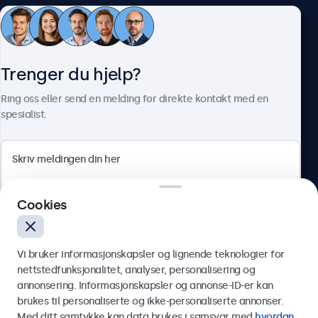
Kundeservice
Trenger du hjelp?
Om Beetronics
Ring oss eller send en melding for direkte kontakt med en
spesialist.
Beetronics
Cookies
Apotekergata 10, 0180 Oslo, Norge
4.8/5 vurdert av 5000+ bedrifter
Vi bruker informasjonskapsler og lignende teknologier for
Norsk
nettstedfunksjonalitet, analyser, personalisering og
annonsering. Informasjonskapsler og annonse-ID-er kan
Send
brukes til personaliserte og ikke-personaliserte annonser.
Med ditt samtykke kan data brukes i samsvar med
hvordan