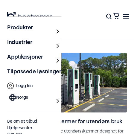
Produkter
Utendørs
Industrier
Applikasjoner
Tilpassede løsninger
Logg inn
Norge
Skjermer og touchskjermer for utendørs bruk
Be om et tilbud
Hjelpesenter
Utforsk våre værbestandige utendørsskjermer designet for