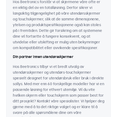
Hos Beetronics forstår vi at skjermene våre ofte er
en viktig del av en totalløsning. Derfor sikrer vi
langsiktig tilgjengelighet på våre utendørsskjermer
og touchskjermer, slik at de samme dimensjonene,
ytelsen og produktspesifikasjonene også kan stoles
på i fremtiden. Dette gir forsikring om at systemene
dine vil fortsette å fungere konsekvent, og at
utvidelse eller utskifting er mulig uten bekymringer
om kompatibilitet eller avvikende spesifikasjoner.
Din partner innen utendørsskjermer
Hos Beetronics tilbyr vi et bredt utvalg av
utendørsskjermer og utendørs-touchskjermer
spesielt designet for utendørsbruk eller bruk i direkte
sollys. Med mer enn 60 forskjellige modeller har vi en
passende løsning for ethvert utemiljø. Vil du vite
hvilken skjerm eller touchskjerm som passer best for
ditt prosjekt? Kontakt våre spesialister. Vi hjelper deg
gjerne med å ta det riktige valget og er klare til å
svare på alle spørsmålene dine om våre