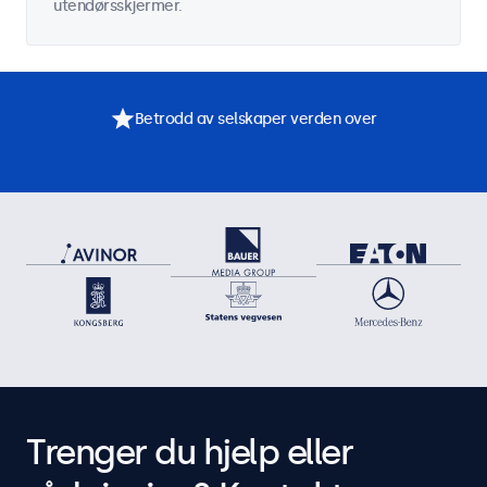
utendørsskjermer.
Betrodd av selskaper verden over
Trenger du hjelp eller