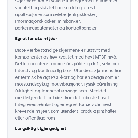
Skjermene har et solid lett integrerbart hus som er
vanntett og støvtett og kan integreres i
applikasjoner som selvbetjeningskiosker,
informasjonskiosker, minibanker,
parkeringsautomater og kontrollpaneler.
Egnet for alle miljøer
Disse værbestandige skjermene er utstyrt med
komponenter av høy kvalitet med høyt MTBF-nivå.
Dette garanterer mange års pålitelig drift, selv med
intensiv og kontinuerlig bruk. Utendørsskjermene har
et termisk belagt PCB-kort og har en design som er
motstandsdyktig mot vibrasjoner, fysisk påvirkning,
fuktighet og temperatursvingninger. Med det
medfølgende tilbehøret kan det robuste huset
integreres sømløst og er egnet for selv de mest
krevende miljøer, som utendørs, produksjonshaller
eller offentlige rom.
Langsiktig tilgjengelighet