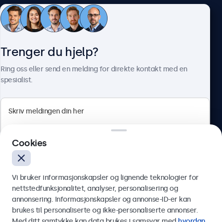
Kundeservice
Trenger du hjelp?
Om Beetronics
Ring oss eller send en melding for direkte kontakt med en
spesialist.
Beetronics
Cookies
Apotekergata 10, 0180 Oslo, Norge
4.8/5 vurdert av 5000+ bedrifter
Vi bruker informasjonskapsler og lignende teknologier for
Norsk
nettstedfunksjonalitet, analyser, personalisering og
annonsering. Informasjonskapsler og annonse-ID-er kan
Send
brukes til personaliserte og ikke-personaliserte annonser.
Med ditt samtykke kan data brukes i samsvar med
hvordan