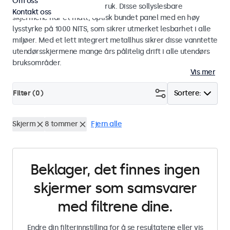
Om oss
industriell og kommersiell bruk. Disse sollyslesbare
Kontakt oss
skjermene har et matt, optisk bundet panel med en høy
lysstyrke på 1000 NITS, som sikrer utmerket lesbarhet i alle
miljøer. Med et lett integrert metallhus sikrer disse vanntette
utendørsskjermene mange års pålitelig drift i alle utendørs
bruksområder.
Vis mer
Filter (
0
)
Sortere:
Skjerm
8 tommer
Fjern alle
Beklager, det finnes ingen
skjermer som samsvarer
med filtrene dine.
Endre din filterinnstilling for å se resultatene eller vis