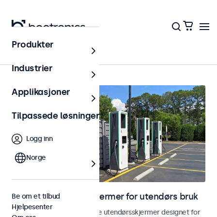
Produkter
Hjem
Industrier
Applikasjoner
Tilpassede løsninger
Logg inn
Norge
Skjermer og touchskjermer for utendørs bruk
Be om et tilbud
Hjelpesenter
Utforsk våre værbestandige utendørsskjermer designet for