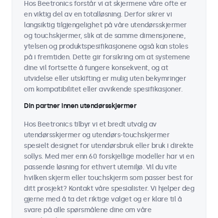
Hos Beetronics forstår vi at skjermene våre ofte er
en viktig del av en totalløsning. Derfor sikrer vi
langsiktig tilgjengelighet på våre utendørsskjermer
og touchskjermer, slik at de samme dimensjonene,
ytelsen og produktspesifikasjonene også kan stoles
på i fremtiden. Dette gir forsikring om at systemene
dine vil fortsette å fungere konsekvent, og at
utvidelse eller utskifting er mulig uten bekymringer
om kompatibilitet eller avvikende spesifikasjoner.
Din partner innen utendørsskjermer
Hos Beetronics tilbyr vi et bredt utvalg av
utendørsskjermer og utendørs-touchskjermer
spesielt designet for utendørsbruk eller bruk i direkte
sollys. Med mer enn 60 forskjellige modeller har vi en
passende løsning for ethvert utemiljø. Vil du vite
hvilken skjerm eller touchskjerm som passer best for
ditt prosjekt? Kontakt våre spesialister. Vi hjelper deg
gjerne med å ta det riktige valget og er klare til å
svare på alle spørsmålene dine om våre