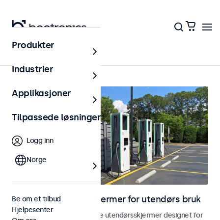
Produkter
Hjem
Industrier
Applikasjoner
Tilpassede løsninger
Logg inn
Norge
Skjermer og touchskjermer for utendørs bruk
Be om et tilbud
Hjelpesenter
Utforsk våre værbestandige utendørsskjermer designet for