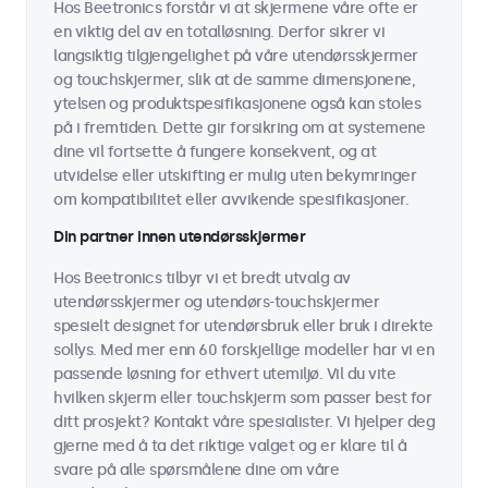
Hos Beetronics forstår vi at skjermene våre ofte er
en viktig del av en totalløsning. Derfor sikrer vi
langsiktig tilgjengelighet på våre utendørsskjermer
og touchskjermer, slik at de samme dimensjonene,
ytelsen og produktspesifikasjonene også kan stoles
på i fremtiden. Dette gir forsikring om at systemene
dine vil fortsette å fungere konsekvent, og at
utvidelse eller utskifting er mulig uten bekymringer
om kompatibilitet eller avvikende spesifikasjoner.
Din partner innen utendørsskjermer
Hos Beetronics tilbyr vi et bredt utvalg av
utendørsskjermer og utendørs-touchskjermer
spesielt designet for utendørsbruk eller bruk i direkte
sollys. Med mer enn 60 forskjellige modeller har vi en
passende løsning for ethvert utemiljø. Vil du vite
hvilken skjerm eller touchskjerm som passer best for
ditt prosjekt? Kontakt våre spesialister. Vi hjelper deg
gjerne med å ta det riktige valget og er klare til å
svare på alle spørsmålene dine om våre