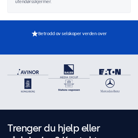
utendørsskjermer.
Betrodd av selskaper verden over
Trenger du hjelp eller