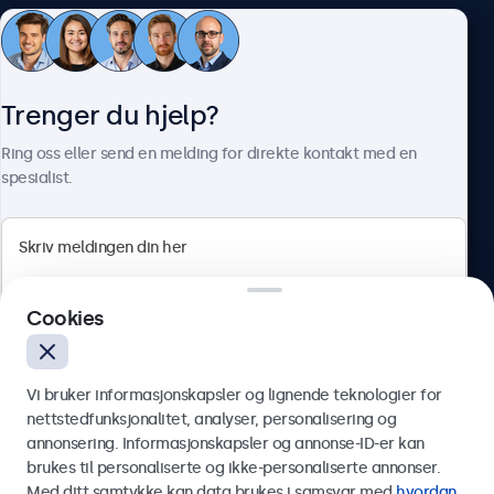
Kundeservice
Trenger du hjelp?
Om Beetronics
Ring oss eller send en melding for direkte kontakt med en
spesialist.
Beetronics
Cookies
Apotekergata 10, 0180 Oslo, Norge
4.8/5 vurdert av 5000+ bedrifter
Vi bruker informasjonskapsler og lignende teknologier for
Norsk
nettstedfunksjonalitet, analyser, personalisering og
annonsering. Informasjonskapsler og annonse-ID-er kan
Send
brukes til personaliserte og ikke-personaliserte annonser.
Med ditt samtykke kan data brukes i samsvar med
hvordan