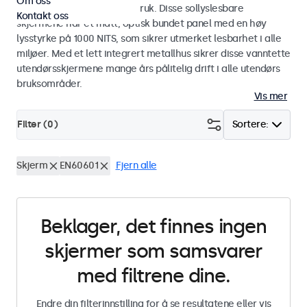
Om oss
industriell og kommersiell bruk. Disse sollyslesbare
Kontakt oss
skjermene har et matt, optisk bundet panel med en høy
lysstyrke på 1000 NITS, som sikrer utmerket lesbarhet i alle
miljøer. Med et lett integrert metallhus sikrer disse vanntette
utendørsskjermene mange års pålitelig drift i alle utendørs
bruksområder.
Vis mer
Filter (
0
)
Sortere:
Skjerm
EN60601
Fjern alle
Beklager, det finnes ingen
skjermer som samsvarer
med filtrene dine.
Endre din filterinnstilling for å se resultatene eller vis