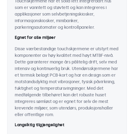
Touchskjermene har et solid lett integrerbart hus
som er vanntett og støvtett og kan integreres i
applikasjoner som selvbetjeningskiosker,
informasjonskiosker, minibanker,
parkeringsautomater og kontrollpaneler.
Egnet for alle miljøer
Disse værbestandige touchskjermene er utstyrt med
komponenter av høy kvalitet med høyt MTBF-nivå.
Dette garanterer mange års pålitelig drift, selv med
intensiv og kontinuerlig bruk. Utendørsskjermene har
et termisk belagt PCB-kort og har en design som er
motstandsdyktig mot vibrasjoner, fysisk påvirkning,
fuktighet og temperatursvingninger. Med det
medfølgende tilbehøret kan det robuste huset
integreres sømløst og er egnet for selv de mest
krevende miljøer, som utendørs, produksjonshaller
eller offentlige rom.
Langsiktig tilgjengelighet