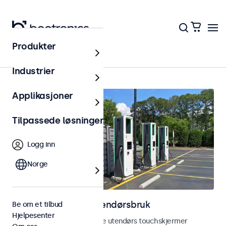
Produkter
Hjem
Industrier
Applikasjoner
Tilpassede løsninger
Logg inn
Norge
Touchskjermer for utendørsbruk
Be om et tilbud
Hjelpesenter
Utforsk våre værbestandige utendørs touchskjermer