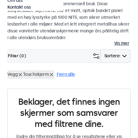
Om oss
designet for industriell og kommersiell bruk. Disse
Kontakt oss
sollyslesbare skjermene har et matt, optisk bundet panel
med en høy lysstyrke på 1000 NITS, som sikrer utmerket
lesbarhet i alle miljøer. Med et lett integrert metallhus sikrer
disse vanntette utendørsskjermene mange års pålitelig drift
i alle utendørs bruksområder.
Vis mer
Filter (
0
)
Sortere:
Vegg
Touchskjerm
Fjern alle
Beklager, det finnes ingen
skjermer som samsvarer
med filtrene dine.
Endre din filterinnstilling for å se resultatene eller vis