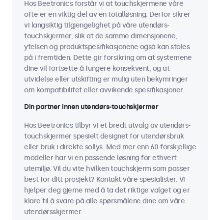
Hos Beetronics forstår vi at touchskjermene våre
ofte er en viktig del av en totalløsning. Derfor sikrer
vi langsiktig tilgjengelighet på våre utendørs-
touchskjermer, slik at de samme dimensjonene,
ytelsen og produktspesifikasjonene også kan stoles
på i fremtiden. Dette gir forsikring om at systemene
dine vil fortsette å fungere konsekvent, og at
utvidelse eller utskifting er mulig uten bekymringer
om kompatibilitet eller avvikende spesifikasjoner.
Din partner innen utendørs-touchskjermer
Hos Beetronics tilbyr vi et bredt utvalg av utendørs-
touchskjermer spesielt designet for utendørsbruk
eller bruk i direkte sollys. Med mer enn 60 forskjellige
modeller har vi en passende løsning for ethvert
utemiljø. Vil du vite hvilken touchskjerm som passer
best for ditt prosjekt? Kontakt våre spesialister. Vi
hjelper deg gjerne med å ta det riktige valget og er
klare til å svare på alle spørsmålene dine om våre
utendørsskjermer.