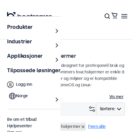
Produkter
Hjem
Industrier
32 tommers touchskjermer
Applikasjoner
32 tommers touchskjermer designet for profesjonell bruk og
Tilpassede løsninger
kontinuerlig bruk. Våre 32 tommers touchskjermer er enkle å
integrere i alle applikasjoner og miljøer og er kompatible
Logg inn
med Windows, macOS, ChromeOS og Linux-
operativsystemer.
Norge
Vis mer
Filter (
0
)
Sortere:
Be om et tilbud
Hjelpesenter
USB Mediespiller
32" touchskjermer
Fjern alle