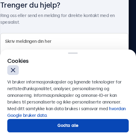
Trenger du hjelp?
Om Beetronics
Ring oss eller send en melding for direkte kontakt med en
spesialist.
Beetronics
Cookies
Apotekergata 10, 0180 Oslo, Norge
4.8/5 vurdert av 5000+ bedrifter
Vi bruker informasjonskapsler og lignende teknologier for
Norsk
nettstedfunksjonalitet, analyser, personalisering og
annonsering. Informasjonskapsler og annonse-ID-er kan
Send
brukes til personaliserte og ikke-personaliserte annonser.
Med ditt samtykke kan data brukes i samsvar med
hvordan
Eller ring oss på
75 98 75 98
Google bruker data
.
Godta alle
Trenger du hjelp?
Kontakt våre spesialister.